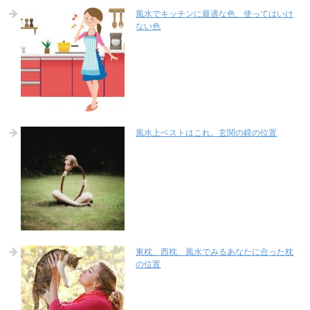
風水でキッチンに最適な色、使ってはいけ
ない色
風水上ベストはこれ。玄関の鏡の位置
東枕、西枕、風水でみるあなたに合った枕
の位置