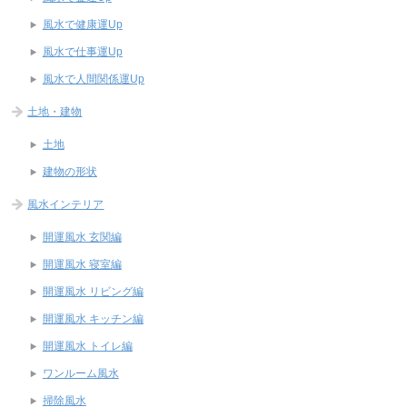
風水で健康運Up
風水で仕事運Up
風水で人間関係運Up
土地・建物
土地
建物の形状
風水インテリア
開運風水 玄関編
開運風水 寝室編
開運風水 リビング編
開運風水 キッチン編
開運風水 トイレ編
ワンルーム風水
掃除風水