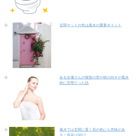
玄関マットの色は風水の重要ポイント
ある女優さんの寝室の窓や枕の向きが風水
的に完璧だった話
風水では玄関に置く花の色にも意味があ
る！造花はNG？