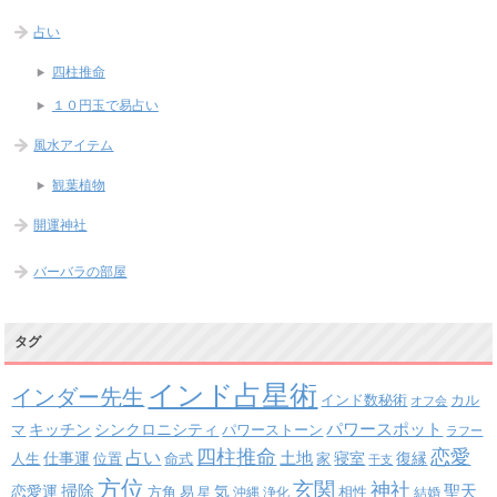
占い
四柱推命
１０円玉で易占い
風水アイテム
観葉植物
開運神社
バーバラの部屋
タグ
インド占星術
インダー先生
インド数秘術
カル
オフ会
パワースポット
キッチン
シンクロニシティ
パワーストーン
マ
ラフー
四柱推命
恋愛
占い
土地
復縁
仕事運
寝室
人生
位置
命式
家
干支
方位
玄関
神社
掃除
恋愛運
聖天
易
気
方角
星
沖縄
浄化
相性
結婚