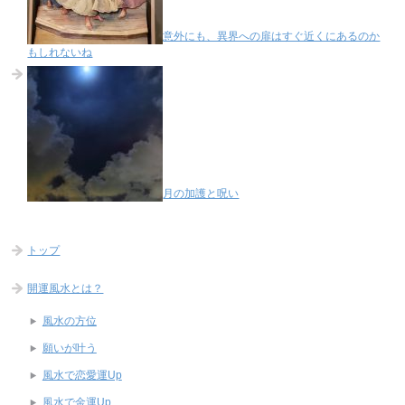
意外にも、異界への扉はすぐ近くにあるのか
もしれないね
月の加護と呪い
トップ
開運風水とは？
風水の方位
願いが叶う
風水で恋愛運Up
風水で金運Up