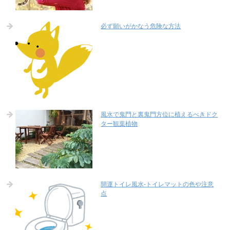
必ず願いがかなう危険な方法
風水で鬼門と裏鬼門方位に植えるべきドク
ター観葉植物
開運トイレ風水-トイレマットの色や注意
点