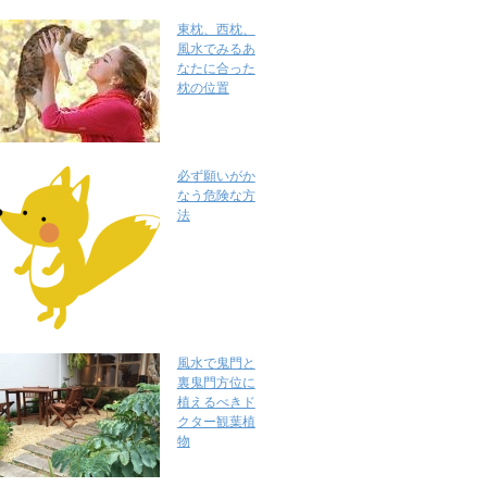
東枕、西枕、
風水でみるあ
なたに合った
枕の位置
必ず願いがか
なう危険な方
法
風水で鬼門と
裏鬼門方位に
植えるべきド
クター観葉植
物