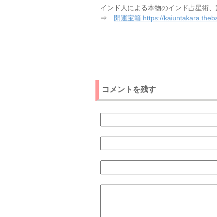
インド人による本物のインド占星術、
⇒
開運宝箱 https://kaiuntakara.theba
コメントを残す