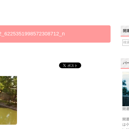
開
2_6225351998572308712_n
バ
開運
開運
は