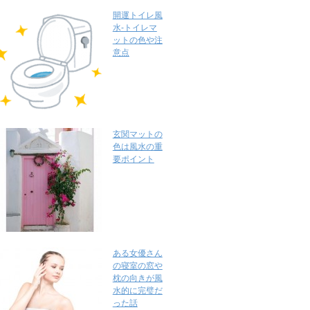
開運トイレ風
水-トイレマ
ットの色や注
意点
玄関マットの
色は風水の重
要ポイント
ある女優さん
の寝室の窓や
枕の向きが風
水的に完璧だ
った話