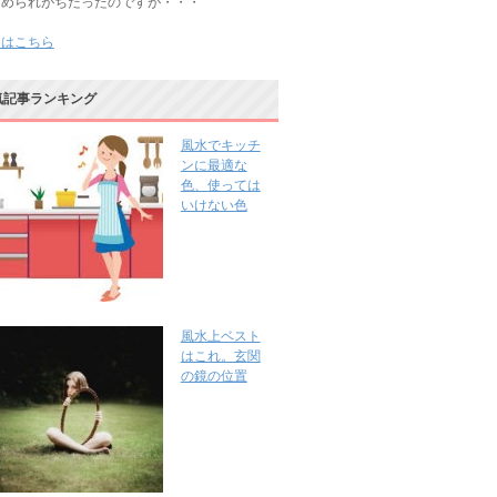
じめられがちだったのですが・・・
きはこちら
気記事ランキング
風水でキッチ
ンに最適な
色、使っては
いけない色
風水上ベスト
はこれ。玄関
の鏡の位置