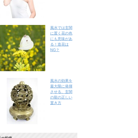
風水では玄関
に置く花の色
にも意味があ
る！造花は
NG？
風水の効果を
最大限に発揮
させる、玄関
の龍の正しい
置き方