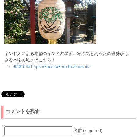
インド人による本物のインド占星術、家の気とあなたの運勢から
みる本物の風水はこちら！
⇒
開運宝箱 https://kaiuntakara.thebase.in/
コメントを残す
名前 (required)