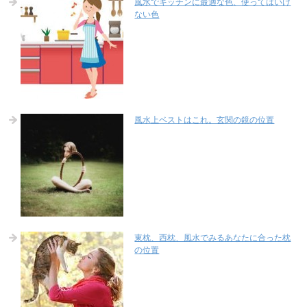
風水でキッチンに最適な色、使ってはいけ
ない色
風水上ベストはこれ。玄関の鏡の位置
東枕、西枕、風水でみるあなたに合った枕
の位置