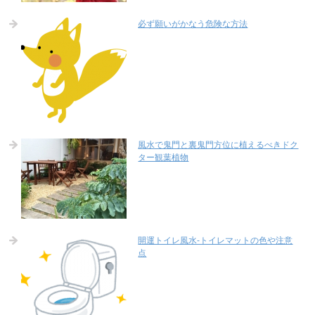
必ず願いがかなう危険な方法
風水で鬼門と裏鬼門方位に植えるべきドク
ター観葉植物
開運トイレ風水-トイレマットの色や注意
点