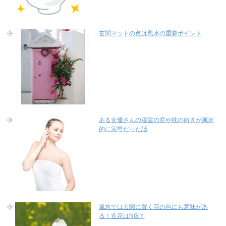
玄関マットの色は風水の重要ポイント
ある女優さんの寝室の窓や枕の向きが風水
的に完璧だった話
風水では玄関に置く花の色にも意味があ
る！造花はNG？