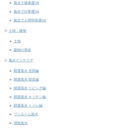
風水で健康運Up
風水で仕事運Up
風水で人間関係運Up
土地・建物
土地
建物の形状
風水インテリア
開運風水 玄関編
開運風水 寝室編
開運風水 リビング編
開運風水 キッチン編
開運風水 トイレ編
ワンルーム風水
掃除風水