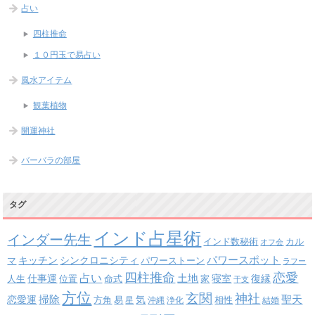
占い
四柱推命
１０円玉で易占い
風水アイテム
観葉植物
開運神社
バーバラの部屋
タグ
インド占星術
インダー先生
インド数秘術
カル
オフ会
パワースポット
キッチン
シンクロニシティ
パワーストーン
マ
ラフー
四柱推命
恋愛
占い
土地
復縁
仕事運
寝室
人生
位置
命式
家
干支
方位
玄関
神社
掃除
恋愛運
聖天
易
気
方角
星
沖縄
浄化
相性
結婚