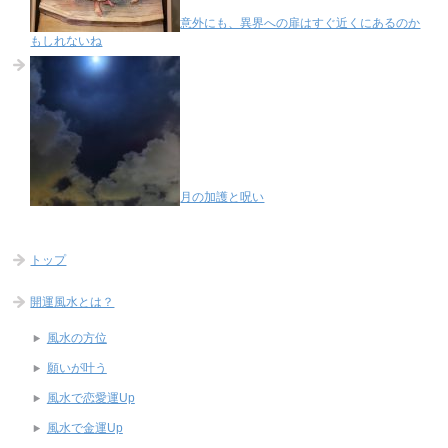
意外にも、異界への扉はすぐ近くにあるのか
もしれないね
月の加護と呪い
トップ
開運風水とは？
風水の方位
願いが叶う
風水で恋愛運Up
風水で金運Up