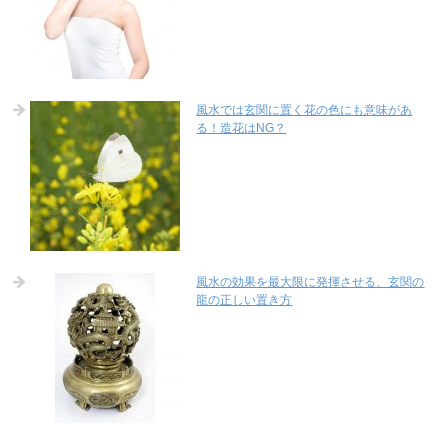
風水では玄関に置く花の色にも意味があ
る！造花はNG？
風水の効果を最大限に発揮させる、玄関の
龍の正しい置き方