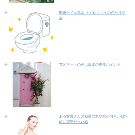
開運トイレ風水-トイレマットの色や注意
点
玄関マットの色は風水の重要ポイント
ある女優さんの寝室の窓や枕の向きが風水
的に完璧だった話