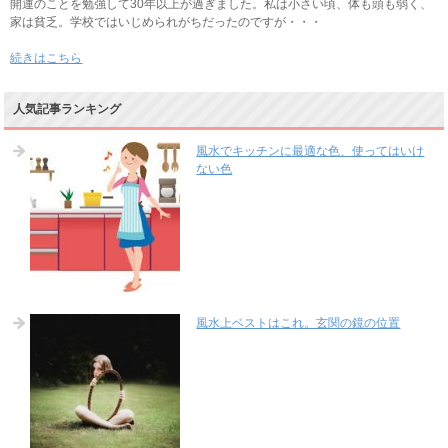
開運のことを勉強して30年以上が過ぎました。私は小さい頃、体も頭も弱く、
家は貧乏。学校ではいじめられがちだったのですが・・・
続きはこちら
人気記事ランキング
風水でキッチンに最適な色、使ってはいけ
ない色
風水上ベストはこれ。玄関の鏡の位置