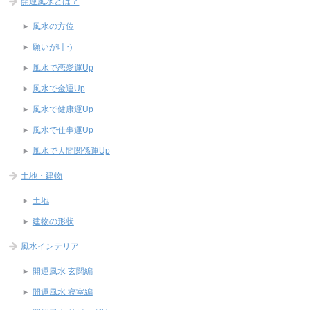
開運風水とは？
風水の方位
願いが叶う
風水で恋愛運Up
風水で金運Up
風水で健康運Up
風水で仕事運Up
風水で人間関係運Up
土地・建物
土地
建物の形状
風水インテリア
開運風水 玄関編
開運風水 寝室編