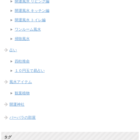
開運風水 リビング編
開運風水 キッチン編
開運風水 トイレ編
ワンルーム風水
掃除風水
占い
四柱推命
１０円玉で易占い
風水アイテム
観葉植物
開運神社
バーバラの部屋
タグ