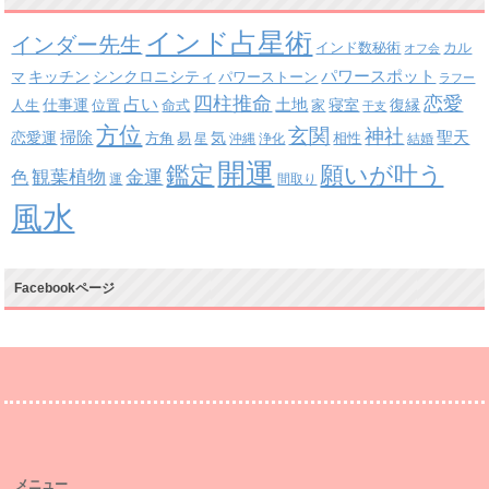
インド占星術
インダー先生
インド数秘術
カル
オフ会
パワースポット
キッチン
シンクロニシティ
パワーストーン
マ
ラフー
四柱推命
恋愛
占い
土地
復縁
仕事運
寝室
人生
位置
命式
家
干支
方位
玄関
神社
掃除
恋愛運
聖天
易
気
方角
星
沖縄
浄化
相性
結婚
開運
鑑定
願いが叶う
観葉植物
金運
色
運
間取り
風水
Facebookページ
メニュー