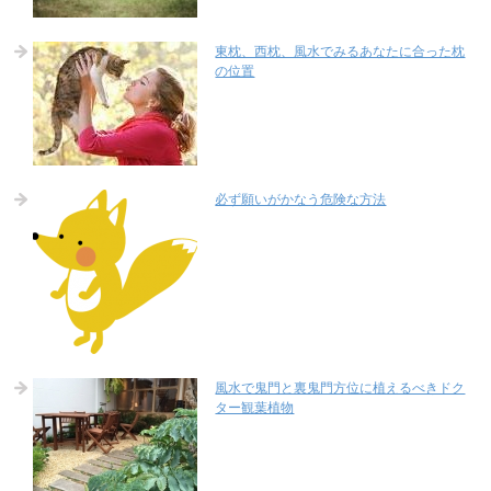
東枕、西枕、風水でみるあなたに合った枕
の位置
必ず願いがかなう危険な方法
風水で鬼門と裏鬼門方位に植えるべきドク
ター観葉植物