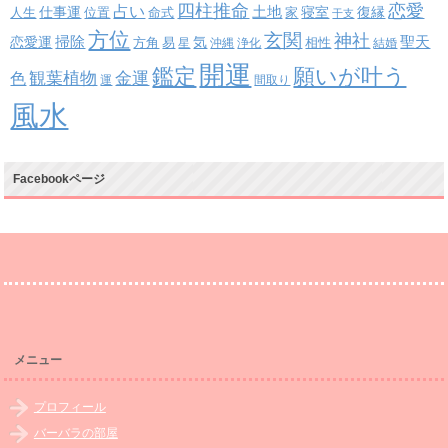
四柱推命
恋愛
占い
土地
復縁
仕事運
寝室
人生
位置
命式
家
干支
方位
玄関
神社
掃除
恋愛運
聖天
易
気
方角
星
沖縄
浄化
相性
結婚
開運
鑑定
願いが叶う
観葉植物
金運
色
運
間取り
風水
Facebookページ
メニュー
プロフィール
バーバラの部屋