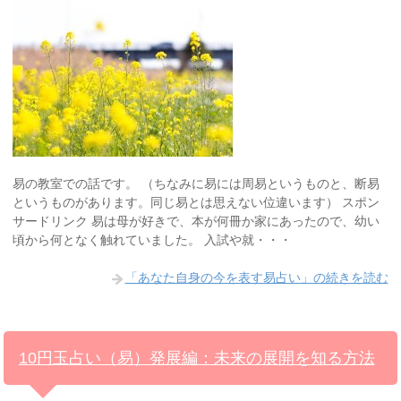
易の教室での話です。 （ちなみに易には周易というものと、断易
というものがあります。同じ易とは思えない位違います） スポン
サードリンク 易は母が好きで、本が何冊か家にあったので、幼い
頃から何となく触れていました。 入試や就・・・
「あなた自身の今を表す易占い」の続きを読む
10円玉占い（易）発展編：未来の展開を知る方法