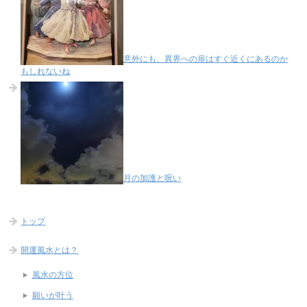
意外にも、異界への扉はすぐ近くにあるのか
もしれないね
月の加護と呪い
トップ
開運風水とは？
風水の方位
願いが叶う