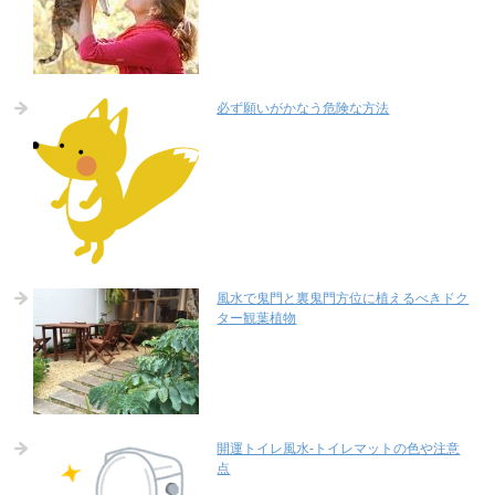
必ず願いがかなう危険な方法
風水で鬼門と裏鬼門方位に植えるべきドク
ター観葉植物
開運トイレ風水-トイレマットの色や注意
点