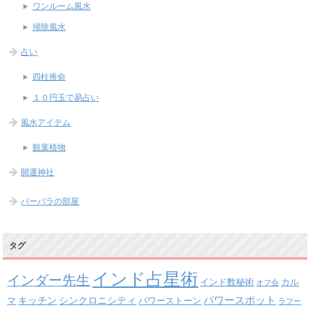
ワンルーム風水
掃除風水
占い
四柱推命
１０円玉で易占い
風水アイテム
観葉植物
開運神社
バーバラの部屋
タグ
インド占星術
インダー先生
インド数秘術
カル
オフ会
パワースポット
キッチン
シンクロニシティ
パワーストーン
マ
ラフー