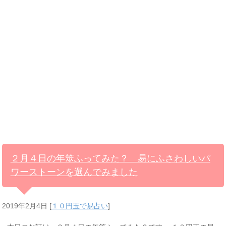
２月４日の年筮ふってみた？ 易にふさわしいパ
ワーストーンを選んでみました
2019年2月4日
[
１０円玉で易占い
]