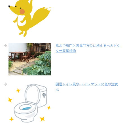
風水で鬼門と裏鬼門方位に植えるべきドク
ター観葉植物
開運トイレ風水-トイレマットの色や注意
点