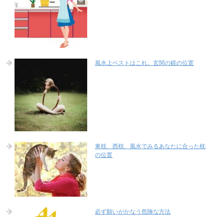
風水上ベストはこれ。玄関の鏡の位置
東枕、西枕、風水でみるあなたに合った枕
の位置
必ず願いがかなう危険な方法