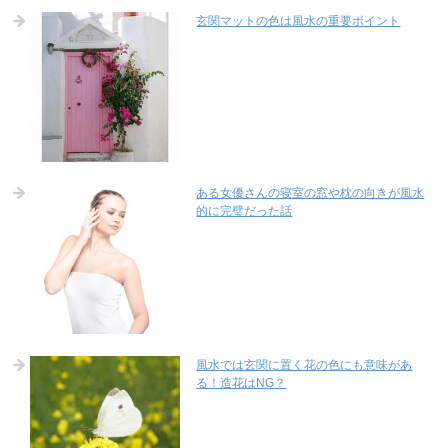
玄関マットの色は風水の重要ポイント
ある女優さんの寝室の窓や枕の向きが風水
的に完璧だった話
風水では玄関に置く花の色にも意味があ
る！造花はNG？