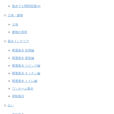
風水で人間関係運Up
土地・建物
土地
建物の形状
風水インテリア
開運風水 玄関編
開運風水 寝室編
開運風水 リビング編
開運風水 キッチン編
開運風水 トイレ編
ワンルーム風水
掃除風水
占い