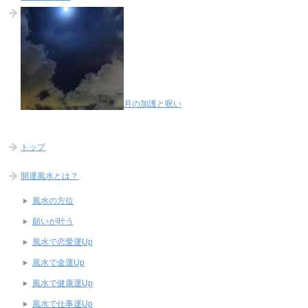
月の加護と呪い
トップ
開運風水とは？
風水の方位
願いが叶う
風水で恋愛運Up
風水で金運Up
風水で健康運Up
風水で仕事運Up