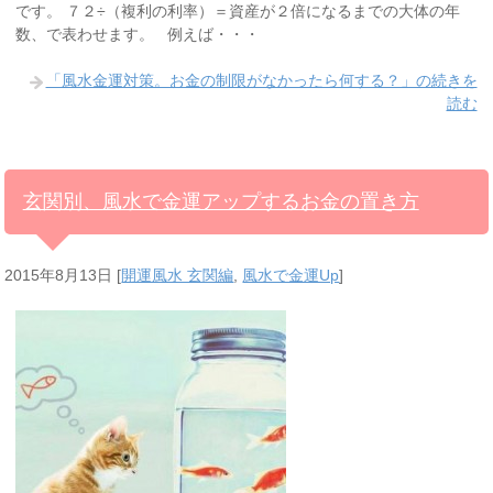
です。 ７２÷（複利の利率）＝資産が２倍になるまでの大体の年
数、で表わせます。 例えば・・・
「風水金運対策。お金の制限がなかったら何する？」の続きを
読む
玄関別、風水で金運アップするお金の置き方
2015年8月13日
[
開運風水 玄関編
,
風水で金運Up
]