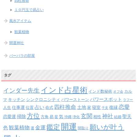
四柱推命
１０円玉で易占い
風水アイテム
観葉植物
開運神社
バーバラの部屋
タグ
インド占星術
インダー先生
インド数秘術
カル
オフ会
パワースポット
キッチン
シンクロニシティ
パワーストーン
マ
ラフー
四柱推命
恋愛
占い
土地
復縁
仕事運
寝室
人生
位置
命式
家
干支
方位
玄関
神社
掃除
恋愛運
聖天
易
気
方角
星
沖縄
浄化
相性
結婚
開運
鑑定
願いが叶う
観葉植物
金運
色
運
間取り