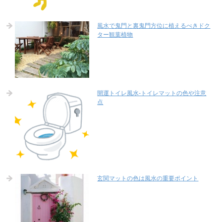
風水で鬼門と裏鬼門方位に植えるべきドク
ター観葉植物
開運トイレ風水-トイレマットの色や注意
点
玄関マットの色は風水の重要ポイント