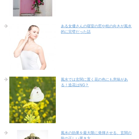
ある女優さんの寝室の窓や枕の向きが風水
的に完璧だった話
風水では玄関に置く花の色にも意味があ
る！造花はNG？
風水の効果を最大限に発揮させる、玄関の
龍の正しい置き方