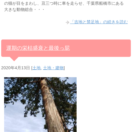
の猫が目をまわし、丑三つ時に車を走らせ、千葉県船橋市にある
大きな動物総合・・・
「吉地と禁足地」の続きを読む
運期の栄枯盛衰と最後っ屁
2020年4月13日
[
土地
,
土地・建物
]