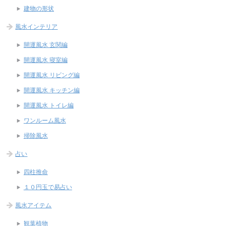
建物の形状
風水インテリア
開運風水 玄関編
開運風水 寝室編
開運風水 リビング編
開運風水 キッチン編
開運風水 トイレ編
ワンルーム風水
掃除風水
占い
四柱推命
１０円玉で易占い
風水アイテム
観葉植物