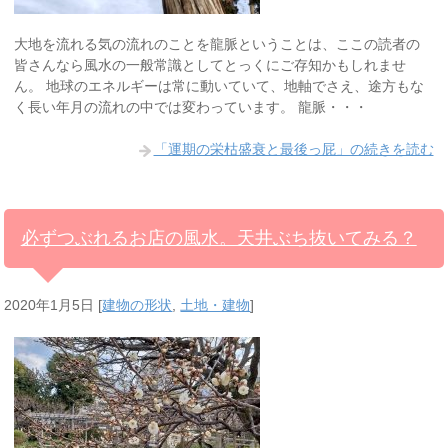
大地を流れる気の流れのことを龍脈ということは、ここの読者の
皆さんなら風水の一般常識としてとっくにご存知かもしれませ
ん。 地球のエネルギーは常に動いていて、地軸でさえ、途方もな
く長い年月の流れの中では変わっています。 龍脈・・・
「運期の栄枯盛衰と最後っ屁」の続きを読む
必ずつぶれるお店の風水。天井ぶち抜いてみる？
2020年1月5日
[
建物の形状
,
土地・建物
]