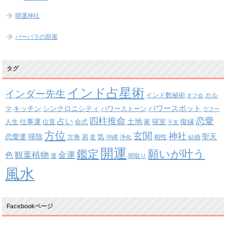
開運神社
バーバラの部屋
タグ
インド占星術
インダー先生
インド数秘術
カル
オフ会
パワースポット
キッチン
シンクロニシティ
パワーストーン
マ
ラフー
四柱推命
恋愛
占い
土地
復縁
仕事運
寝室
人生
位置
命式
家
干支
方位
玄関
神社
掃除
恋愛運
聖天
易
気
方角
星
沖縄
浄化
相性
結婚
開運
鑑定
願いが叶う
観葉植物
金運
色
運
間取り
風水
Facebookページ