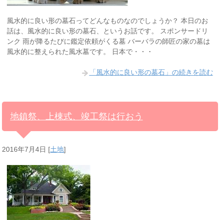
風水的に良い形の墓石ってどんなものなのでしょうか？ 本日のお
話は、風水的に良い形の墓石、というお話です。 スポンサードリ
ンク 雨が降るたびに鑑定依頼がくる墓 バーバラの師匠の家の墓は
風水的に整えられた風水墓です。 日本で・・・
「風水的に良い形の墓石」の続きを読む
地鎮祭、上棟式、竣工祭は行おう
2016年7月4日
[
土地
]