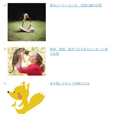
風水上ベストはこれ。玄関の鏡の位置
東枕、西枕、風水でみるあなたに合った枕
の位置
必ず願いがかなう危険な方法