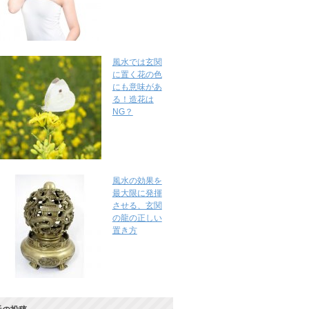
風水では玄関
に置く花の色
にも意味があ
る！造花は
NG？
風水の効果を
最大限に発揮
させる、玄関
の龍の正しい
置き方