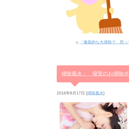
「徹底的な大掃除で、思っ
掃除風水： 寝室のお掃除ポ
2016年8月17日
[
掃除風水
]