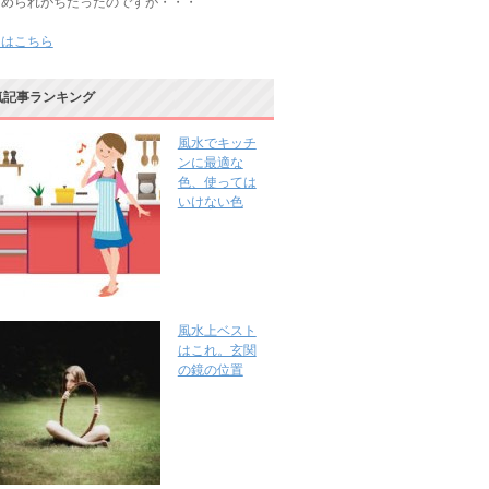
じめられがちだったのですが・・・
きはこちら
気記事ランキング
風水でキッチ
ンに最適な
色、使っては
いけない色
風水上ベスト
はこれ。玄関
の鏡の位置