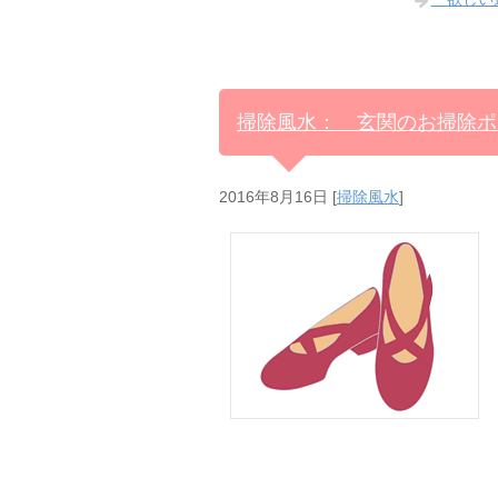
掃除風水： 玄関のお掃除ポ
2016年8月16日
[
掃除風水
]