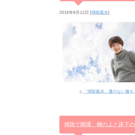
2016年8月12日
[
掃除風水
]
「掃除風水、運のない服を
掃除で開運、棚の上と床下の