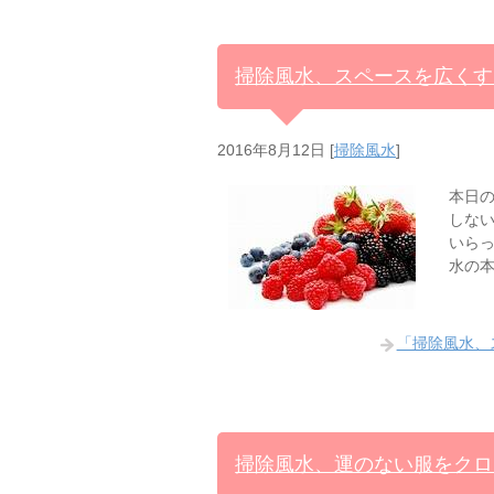
掃除風水、スペースを広くす
2016年8月12日
[
掃除風水
]
本日
しない
いら
水の
「掃除風水、
掃除風水、運のない服をクロ