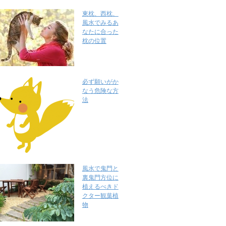
東枕、西枕、
風水でみるあ
なたに合った
枕の位置
必ず願いがか
なう危険な方
法
風水で鬼門と
裏鬼門方位に
植えるべきド
クター観葉植
物