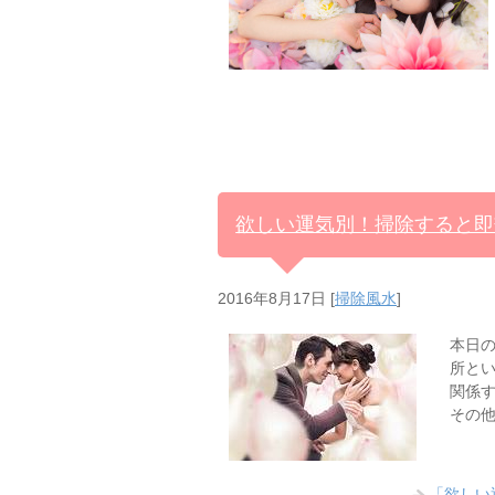
欲しい運気別！掃除すると即
2016年8月17日
[
掃除風水
]
本日
所とい
関係
その
「欲しい