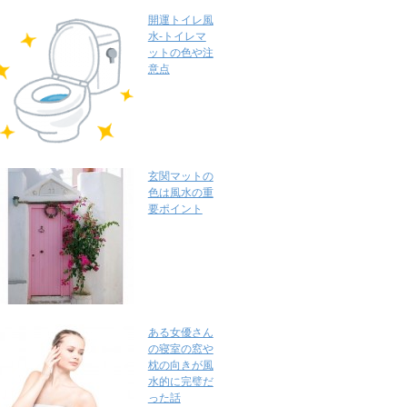
開運トイレ風
水-トイレマ
ットの色や注
意点
玄関マットの
色は風水の重
要ポイント
ある女優さん
の寝室の窓や
枕の向きが風
水的に完璧だ
った話