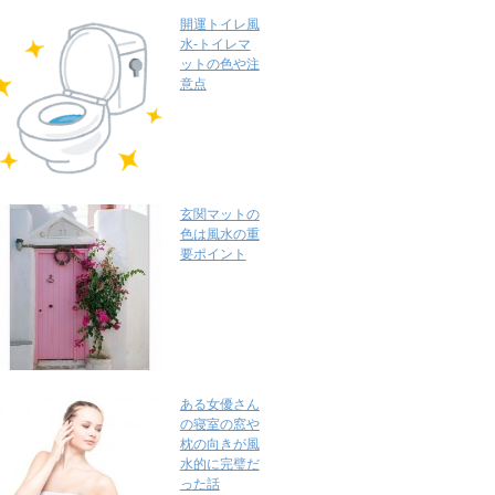
開運トイレ風
水-トイレマ
ットの色や注
意点
玄関マットの
色は風水の重
要ポイント
ある女優さん
の寝室の窓や
枕の向きが風
水的に完璧だ
った話