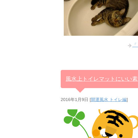
「
風水上トイレマットにいい素
2016年1月9日
[
開運風水 トイレ編
]