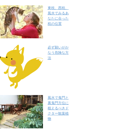
東枕、西枕、
風水でみるあ
なたに合った
枕の位置
必ず願いがか
なう危険な方
法
風水で鬼門と
裏鬼門方位に
植えるべきド
クター観葉植
物