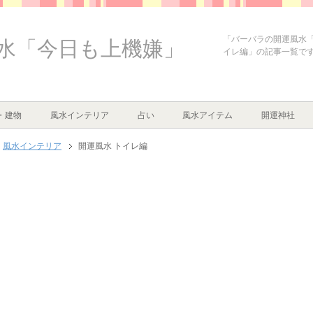
「バーバラの開運風水「
水「今日も上機嫌」
イレ編」の記事一覧で
・建物
風水インテリア
占い
風水アイテム
開運神社
風水インテリア
開運風水 トイレ編