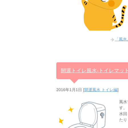
「風水
開運トイレ風水-トイレマッ
2016年1月1日
[
開運風水 トイレ編
]
風水
す。
水回
たり