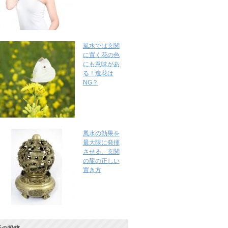
風水では玄関
に置く花の色
にも意味があ
る！造花は
NG？
風水の効果を
最大限に発揮
させる、玄関
の龍の正しい
置き方