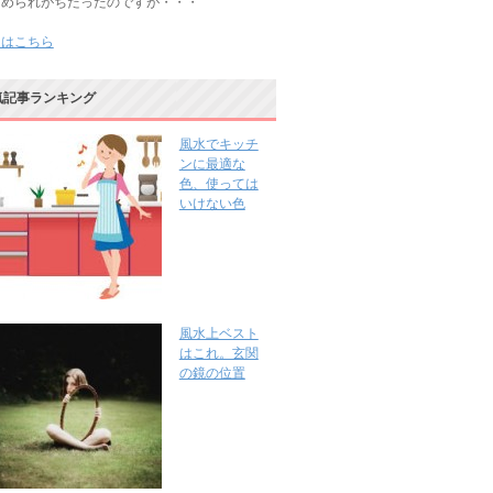
じめられがちだったのですが・・・
きはこちら
気記事ランキング
風水でキッチ
ンに最適な
色、使っては
いけない色
風水上ベスト
はこれ。玄関
の鏡の位置