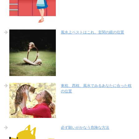
風水上ベストはこれ。玄関の鏡の位置
東枕、西枕、風水でみるあなたに合った枕
の位置
必ず願いがかなう危険な方法