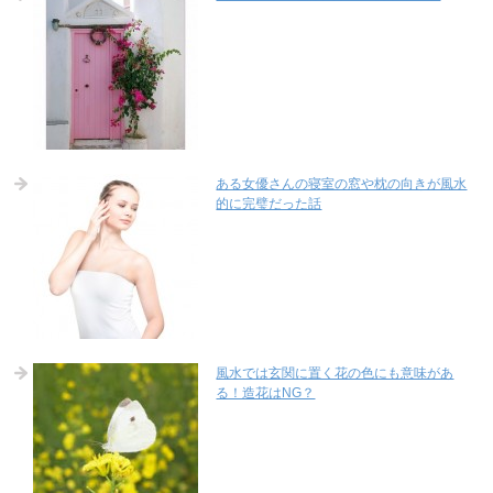
ある女優さんの寝室の窓や枕の向きが風水
的に完璧だった話
風水では玄関に置く花の色にも意味があ
る！造花はNG？