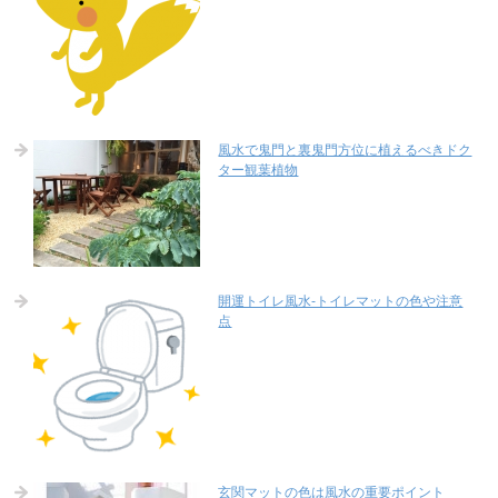
風水で鬼門と裏鬼門方位に植えるべきドク
ター観葉植物
開運トイレ風水-トイレマットの色や注意
点
玄関マットの色は風水の重要ポイント