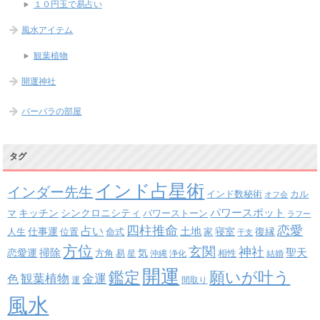
１０円玉で易占い
風水アイテム
観葉植物
開運神社
バーバラの部屋
タグ
インド占星術
インダー先生
インド数秘術
カル
オフ会
パワースポット
キッチン
シンクロニシティ
パワーストーン
マ
ラフー
四柱推命
恋愛
占い
土地
復縁
仕事運
寝室
人生
位置
命式
家
干支
方位
玄関
神社
掃除
恋愛運
聖天
易
気
方角
星
沖縄
浄化
相性
結婚
開運
鑑定
願いが叶う
観葉植物
金運
色
運
間取り
風水