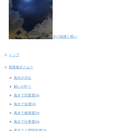
月の加護と呪い
トップ
開運風水とは？
風水の方位
願いが叶う
風水で恋愛運Up
風水で金運Up
風水で健康運Up
風水で仕事運Up
風水で人間関係運Up