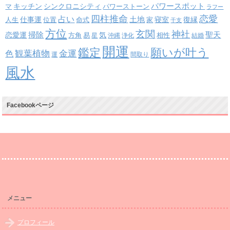
パワースポット
キッチン
シンクロニシティ
パワーストーン
マ
ラフー
四柱推命
恋愛
占い
土地
復縁
仕事運
寝室
人生
位置
命式
家
干支
方位
玄関
神社
掃除
恋愛運
聖天
易
気
方角
星
沖縄
浄化
相性
結婚
開運
鑑定
願いが叶う
観葉植物
金運
色
運
間取り
風水
Facebookページ
メニュー
プロフィール