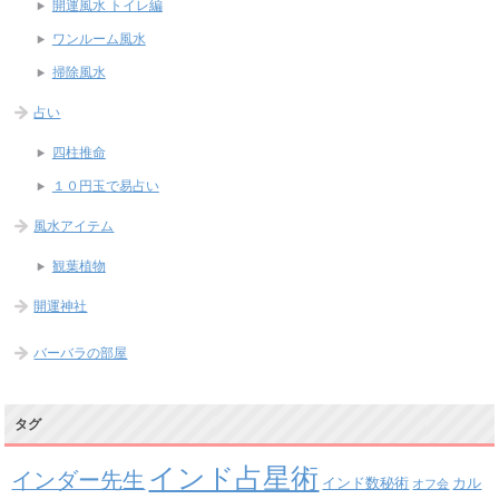
開運風水 トイレ編
ワンルーム風水
掃除風水
占い
四柱推命
１０円玉で易占い
風水アイテム
観葉植物
開運神社
バーバラの部屋
タグ
インド占星術
インダー先生
インド数秘術
カル
オフ会