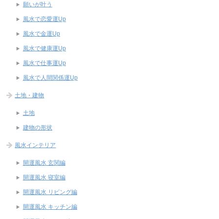
願いが叶う
風水で恋愛運Up
風水で金運Up
風水で健康運Up
風水で仕事運Up
風水で人間関係運Up
土地・建物
土地
建物の形状
風水インテリア
開運風水 玄関編
開運風水 寝室編
開運風水 リビング編
開運風水 キッチン編