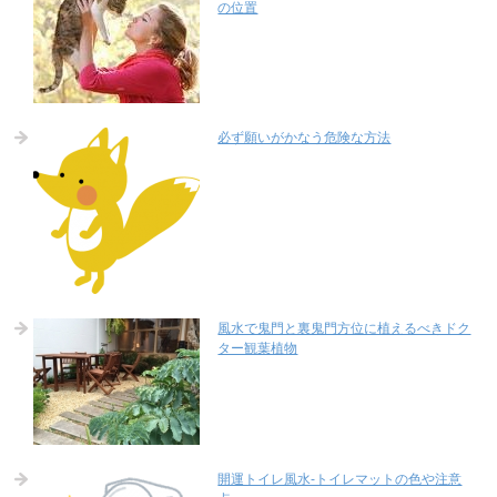
の位置
必ず願いがかなう危険な方法
風水で鬼門と裏鬼門方位に植えるべきドク
ター観葉植物
開運トイレ風水-トイレマットの色や注意