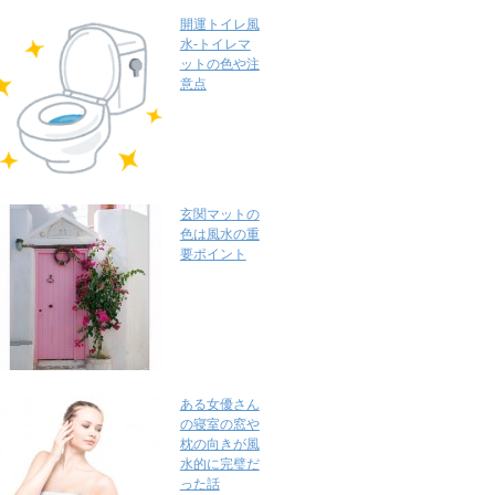
開運トイレ風
水-トイレマ
ットの色や注
意点
玄関マットの
色は風水の重
要ポイント
ある女優さん
の寝室の窓や
枕の向きが風
水的に完璧だ
った話