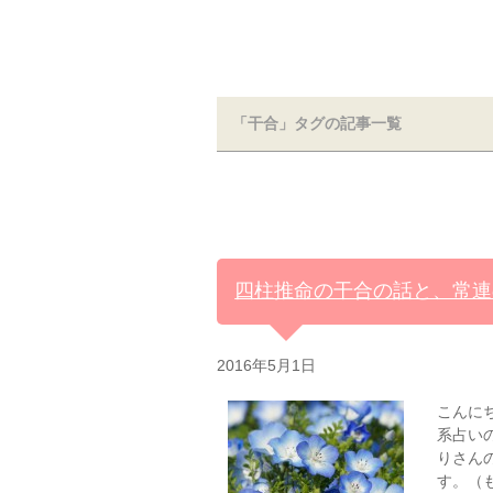
「干合」タグの記事一覧
四柱推命の干合の話と、常連
2016年5月1日
こんに
系占い
りさん
す。（