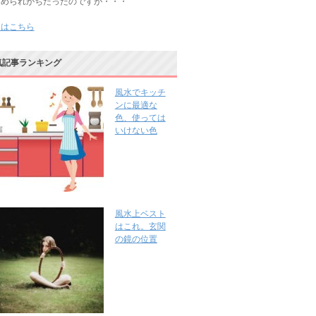
じめられがちだったのですが・・・
きはこちら
気記事ランキング
風水でキッチ
ンに最適な
色、使っては
いけない色
風水上ベスト
はこれ。玄関
の鏡の位置