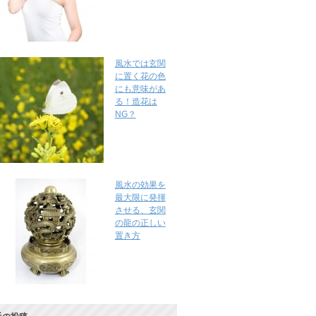
風水では玄関
に置く花の色
にも意味があ
る！造花は
NG？
風水の効果を
最大限に発揮
させる、玄関
の龍の正しい
置き方