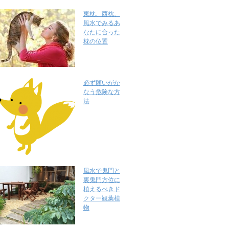
東枕、西枕、
風水でみるあ
なたに合った
枕の位置
必ず願いがか
なう危険な方
法
風水で鬼門と
裏鬼門方位に
植えるべきド
クター観葉植
物