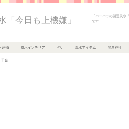
「バーバラの開運風水
水「今日も上機嫌」
です
・建物
風水インテリア
占い
風水アイテム
開運神社
干合