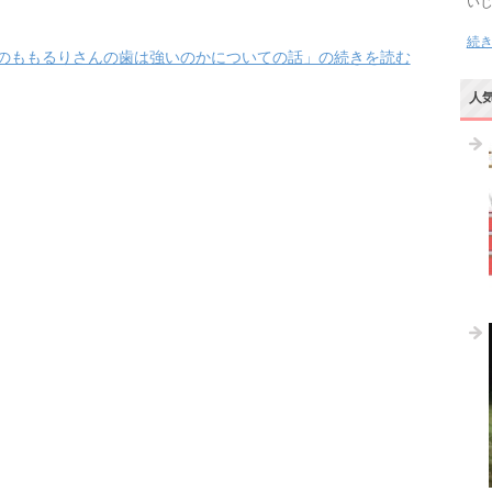
い
続
のももるりさんの歯は強いのかについての話」の続きを読む
人