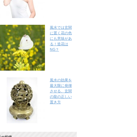
風水では玄関
に置く花の色
にも意味があ
る！造花は
NG？
風水の効果を
最大限に発揮
させる、玄関
の龍の正しい
置き方