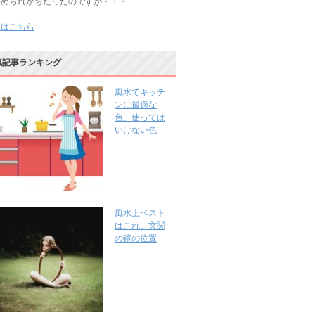
じめられがちだったのですが・・・
きはこちら
気記事ランキング
風水でキッチ
ンに最適な
色、使っては
いけない色
風水上ベスト
はこれ。玄関
の鏡の位置