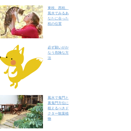
東枕、西枕、
風水でみるあ
なたに合った
枕の位置
必ず願いがか
なう危険な方
法
風水で鬼門と
裏鬼門方位に
植えるべきド
クター観葉植
物