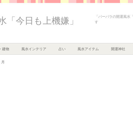
「バーバラの開運風水
水「今日も上機嫌」
す
・建物
風水インテリア
占い
風水アイテム
開運神社
月