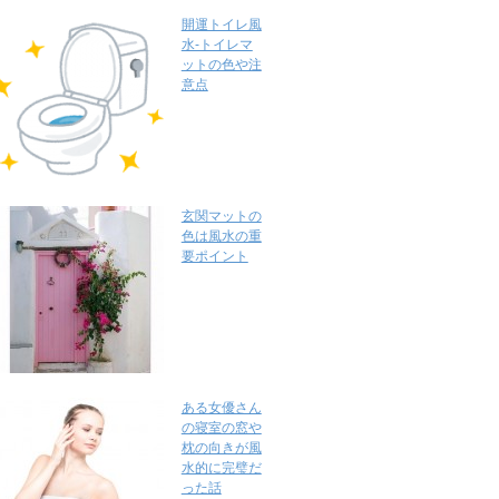
開運トイレ風
水-トイレマ
ットの色や注
意点
玄関マットの
色は風水の重
要ポイント
ある女優さん
の寝室の窓や
枕の向きが風
水的に完璧だ
った話