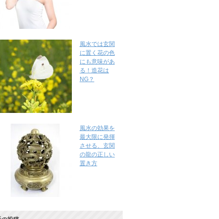
風水では玄関
に置く花の色
にも意味があ
る！造花は
NG？
風水の効果を
最大限に発揮
させる、玄関
の龍の正しい
置き方