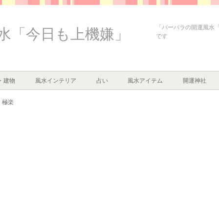
「バーバラの開運風水
水「今日も上機嫌」
です
・建物
風水インテリア
占い
風水アイテム
開運神社
極楽