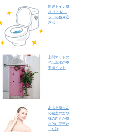
開運トイレ風
水-トイレマ
ットの色や注
意点
玄関マットの
色は風水の重
要ポイント
ある女優さん
の寝室の窓や
枕の向きが風
水的に完璧だ
った話