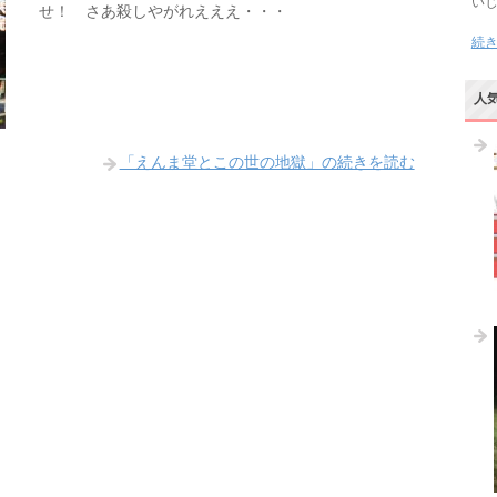
い
せ！ さあ殺しやがれえええ・・・
続
人
「えんま堂とこの世の地獄」の続きを読む