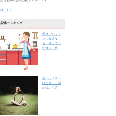
じめられがちだったのですが・・・
きはこちら
気記事ランキング
風水でキッチ
ンに最適な
色、使っては
いけない色
風水上ベスト
はこれ。玄関
の鏡の位置