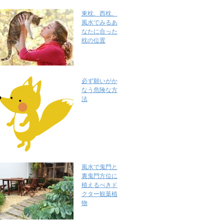
東枕、西枕、
風水でみるあ
なたに合った
枕の位置
必ず願いがか
なう危険な方
法
風水で鬼門と
裏鬼門方位に
植えるべきド
クター観葉植
物