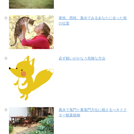
東枕、西枕、風水でみるあなたに合った枕
の位置
必ず願いがかなう危険な方法
風水で鬼門と裏鬼門方位に植えるべきドク
ター観葉植物