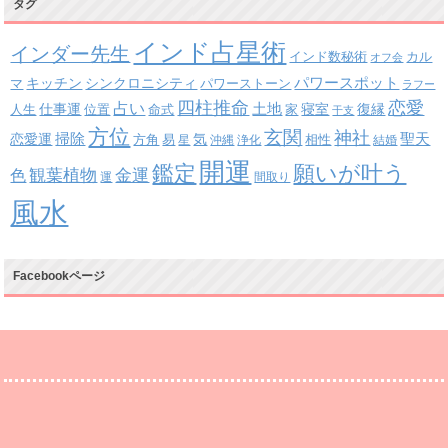
タグ
インド占星術
インダー先生
インド数秘術
カル
オフ会
パワースポット
キッチン
シンクロニシティ
パワーストーン
マ
ラフー
四柱推命
恋愛
占い
土地
復縁
仕事運
寝室
人生
位置
命式
家
干支
方位
玄関
神社
掃除
恋愛運
聖天
易
気
方角
星
沖縄
浄化
相性
結婚
開運
鑑定
願いが叶う
観葉植物
金運
色
運
間取り
風水
Facebookページ