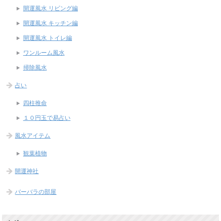
開運風水 リビング編
開運風水 キッチン編
開運風水 トイレ編
ワンルーム風水
掃除風水
占い
四柱推命
１０円玉で易占い
風水アイテム
観葉植物
開運神社
バーバラの部屋