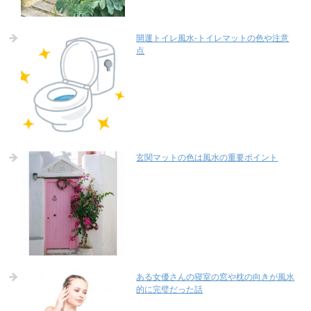
開運トイレ風水-トイレマットの色や注意
点
玄関マットの色は風水の重要ポイント
ある女優さんの寝室の窓や枕の向きが風水
的に完璧だった話