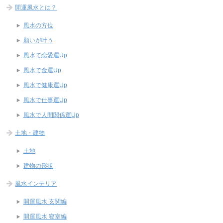
開運風水とは？
風水の方位
願いが叶う
風水で恋愛運Up
風水で金運Up
風水で健康運Up
風水で仕事運Up
風水で人間関係運Up
土地・建物
土地
建物の形状
風水インテリア
開運風水 玄関編
開運風水 寝室編