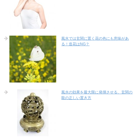
風水では玄関に置く花の色にも意味があ
る！造花はNG？
風水の効果を最大限に発揮させる、玄関の
龍の正しい置き方