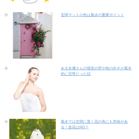
玄関マットの色は風水の重要ポイント
ある女優さんの寝室の窓や枕の向きが風水
的に完璧だった話
風水では玄関に置く花の色にも意味があ
る！造花はNG？