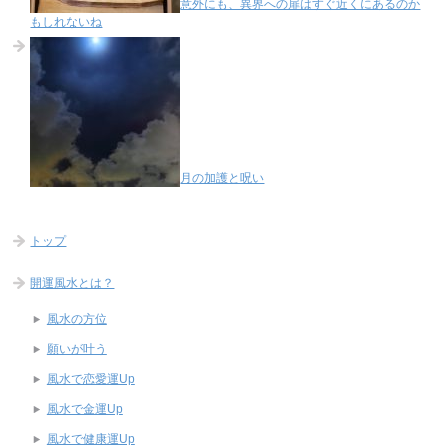
意外にも、異界への扉はすぐ近くにあるのか
もしれないね
月の加護と呪い
トップ
開運風水とは？
風水の方位
願いが叶う
風水で恋愛運Up
風水で金運Up
風水で健康運Up