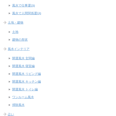
風水で仕事運Up
風水で人間関係運Up
土地・建物
土地
建物の形状
風水インテリア
開運風水 玄関編
開運風水 寝室編
開運風水 リビング編
開運風水 キッチン編
開運風水 トイレ編
ワンルーム風水
掃除風水
占い