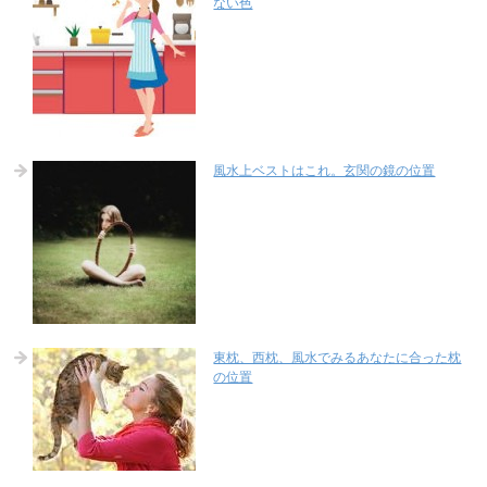
ない色
風水上ベストはこれ。玄関の鏡の位置
東枕、西枕、風水でみるあなたに合った枕
の位置