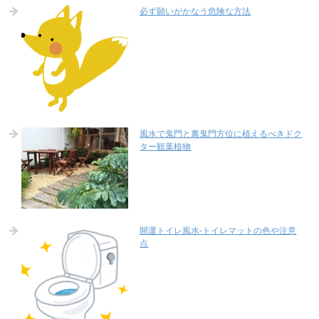
必ず願いがかなう危険な方法
風水で鬼門と裏鬼門方位に植えるべきドク
ター観葉植物
開運トイレ風水-トイレマットの色や注意
点