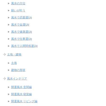
風水の方位
願いが叶う
風水で恋愛運Up
風水で金運Up
風水で健康運Up
風水で仕事運Up
風水で人間関係運Up
土地・建物
土地
建物の形状
風水インテリア
開運風水 玄関編
開運風水 寝室編
開運風水 リビング編