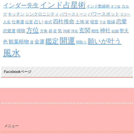
インド占星術
インダー先生
インド数秘術
カル
オフ会
パワースポット
キッチン
シンクロニシティ
パワーストーン
マ
ラフー
四柱推命
恋愛
占い
土地
復縁
仕事運
寝室
人生
位置
命式
家
干支
方位
玄関
神社
掃除
恋愛運
聖天
易
気
方角
星
沖縄
浄化
相性
結婚
開運
鑑定
願いが叶う
観葉植物
金運
色
運
間取り
風水
Facebookページ
メニュー