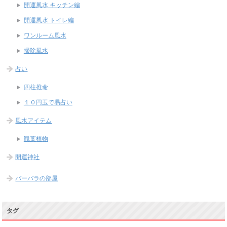
開運風水 キッチン編
開運風水 トイレ編
ワンルーム風水
掃除風水
占い
四柱推命
１０円玉で易占い
風水アイテム
観葉植物
開運神社
バーバラの部屋
タグ