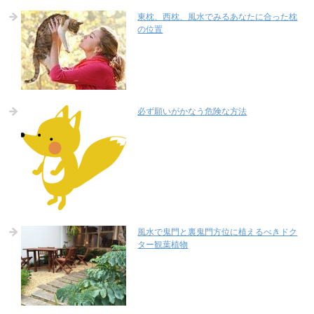
東枕、西枕、風水でみるあなたに合った枕
の位置
必ず願いがかなう危険な方法
風水で鬼門と裏鬼門方位に植えるべきドク
ター観葉植物