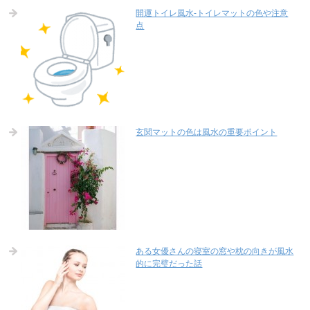
開運トイレ風水-トイレマットの色や注意
点
玄関マットの色は風水の重要ポイント
ある女優さんの寝室の窓や枕の向きが風水
的に完璧だった話