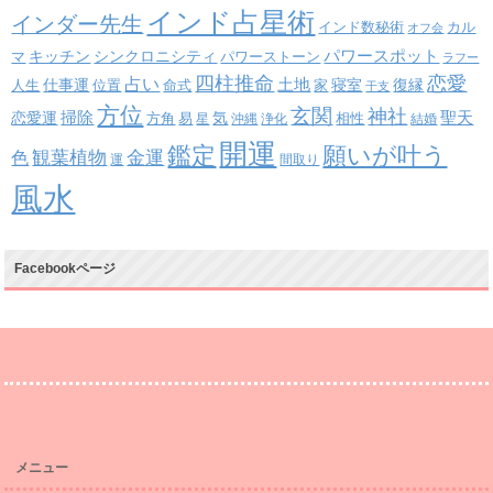
インド占星術
インダー先生
インド数秘術
カル
オフ会
パワースポット
キッチン
シンクロニシティ
パワーストーン
マ
ラフー
四柱推命
恋愛
占い
土地
復縁
仕事運
寝室
人生
位置
命式
家
干支
方位
玄関
神社
掃除
恋愛運
聖天
易
気
方角
星
沖縄
浄化
相性
結婚
開運
鑑定
願いが叶う
観葉植物
金運
色
運
間取り
風水
Facebookページ
メニュー