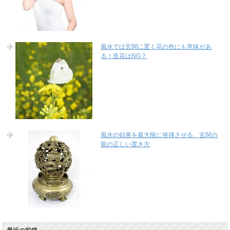
風水では玄関に置く花の色にも意味があ
る！造花はNG？
風水の効果を最大限に発揮させる、玄関の
龍の正しい置き方