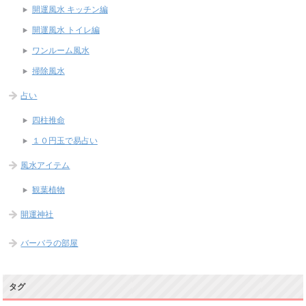
開運風水 キッチン編
開運風水 トイレ編
ワンルーム風水
掃除風水
占い
四柱推命
１０円玉で易占い
風水アイテム
観葉植物
開運神社
バーバラの部屋
タグ