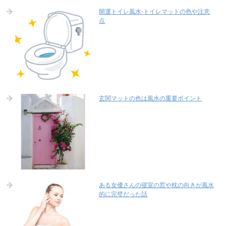
開運トイレ風水-トイレマットの色や注意
点
玄関マットの色は風水の重要ポイント
ある女優さんの寝室の窓や枕の向きが風水
的に完璧だった話