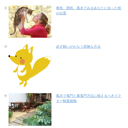
東枕、西枕、風水でみるあなたに合った枕
の位置
必ず願いがかなう危険な方法
風水で鬼門と裏鬼門方位に植えるべきドク
ター観葉植物