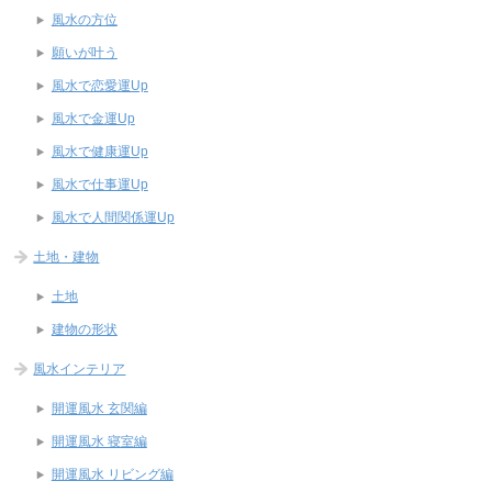
風水の方位
願いが叶う
風水で恋愛運Up
風水で金運Up
風水で健康運Up
風水で仕事運Up
風水で人間関係運Up
土地・建物
土地
建物の形状
風水インテリア
開運風水 玄関編
開運風水 寝室編
開運風水 リビング編