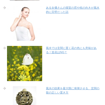
ある女優さんの寝室の窓や枕の向きが風水
的に完璧だった話
風水では玄関に置く花の色にも意味があ
る！造花はNG？
風水の効果を最大限に発揮させる、玄関の
龍の正しい置き方