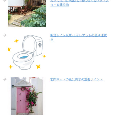
風水で鬼門と裏鬼門方位に植えるべきドク
ター観葉植物
開運トイレ風水-トイレマットの色や注意
点
玄関マットの色は風水の重要ポイント