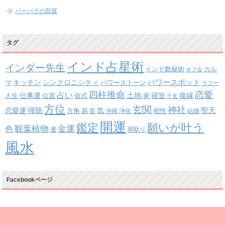
バーバラの部屋
タグ
インド占星術
インダー先生
インド数秘術
カル
オフ会
パワースポット
キッチン
シンクロニシティ
パワーストーン
マ
ラフー
四柱推命
恋愛
占い
土地
復縁
仕事運
寝室
人生
位置
命式
家
干支
方位
玄関
神社
掃除
恋愛運
聖天
易
気
方角
星
沖縄
浄化
相性
結婚
開運
鑑定
願いが叶う
観葉植物
金運
色
運
間取り
風水
Facebookページ