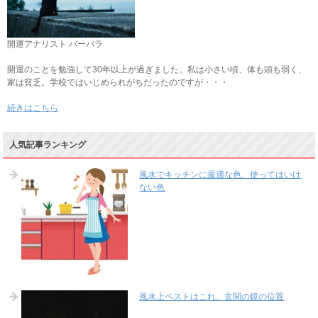
開運アナリスト バーバラ
開運のことを勉強して30年以上が過ぎました。私は小さい頃、体も頭も弱く、
家は貧乏。学校ではいじめられがちだったのですが・・・
続きはこちら
人気記事ランキング
風水でキッチンに最適な色、使ってはいけ
ない色
風水上ベストはこれ。玄関の鏡の位置