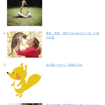
東枕、西枕、風水でみるあなたに合った枕
の位置
必ず願いがかなう危険な方法