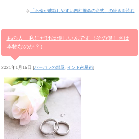
「不倫が成就しやすい四柱推命の命式」の続きを読む
あの人、私にだけは優しいんです（その優しさは
本物なのか？）
2021年1月15日
[
バーバラの部屋
,
インド占星術
]