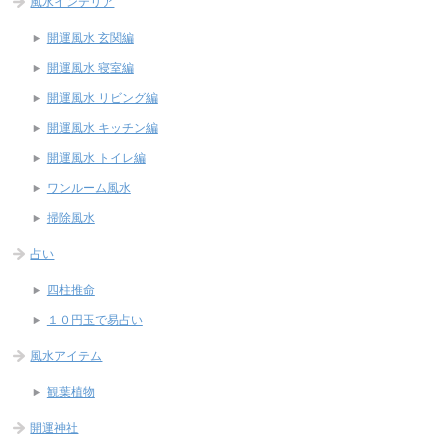
風水インテリア
開運風水 玄関編
開運風水 寝室編
開運風水 リビング編
開運風水 キッチン編
開運風水 トイレ編
ワンルーム風水
掃除風水
占い
四柱推命
１０円玉で易占い
風水アイテム
観葉植物
開運神社