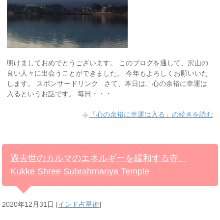
明けましておめでとうございます。 このブログを通して、沢山の
良い人々に出会うことができました。 今年もよろしくお願いいた
します。 スポンサードリンク さて、本日は、心の余裕に幸運は
入るというお話です。 毎日・・・
「心の余裕に幸運は入る」の続きを読む
過去世のカルマのエネルギーを緩和する寺、
Kukke Shree Subrahmanya Temple
2020年12月31日
[
インド占星術
]