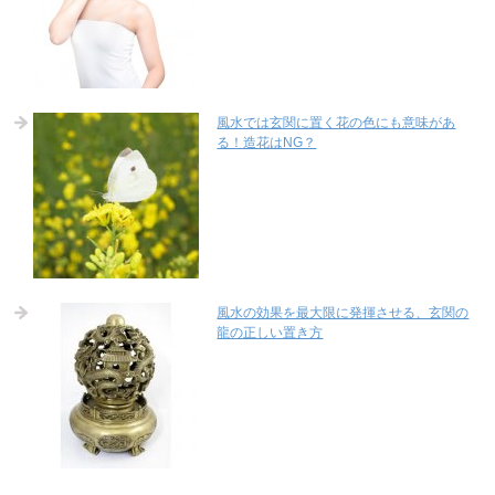
風水では玄関に置く花の色にも意味があ
る！造花はNG？
風水の効果を最大限に発揮させる、玄関の
龍の正しい置き方