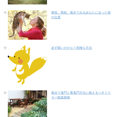
東枕、西枕、風水でみるあなたに合った枕
の位置
必ず願いがかなう危険な方法
風水で鬼門と裏鬼門方位に植えるべきドク
ター観葉植物