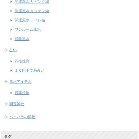
開運風水 リビング編
開運風水 キッチン編
開運風水 トイレ編
ワンルーム風水
掃除風水
占い
四柱推命
１０円玉で易占い
風水アイテム
観葉植物
開運神社
バーバラの部屋
タグ