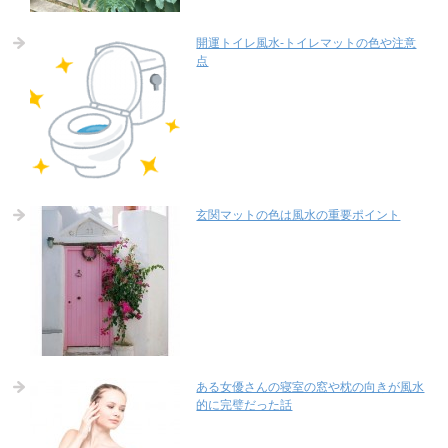
開運トイレ風水-トイレマットの色や注意
点
玄関マットの色は風水の重要ポイント
ある女優さんの寝室の窓や枕の向きが風水
的に完璧だった話