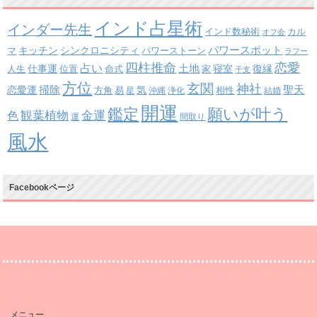
インド占星術
インダー先生
インド数秘術
カル
オフ会
パワースポット
キッチン
シンクロニシティ
パワーストーン
マ
ラフー
四柱推命
恋愛
占い
土地
復縁
仕事運
寝室
人生
位置
命式
家
干支
方位
玄関
神社
掃除
恋愛運
聖天
易
気
方角
星
沖縄
浄化
相性
結婚
開運
鑑定
願いが叶う
観葉植物
金運
色
運
間取り
風水
Facebookページ
メニュー