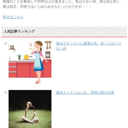
開運のことを勉強して30年以上が過ぎました。私は小さい頃、体も頭も弱く、
家は貧乏。学校ではいじめられがちだったのですが・・・
続きはこちら
人気記事ランキング
風水でキッチンに最適な色、使ってはいけ
ない色
風水上ベストはこれ。玄関の鏡の位置