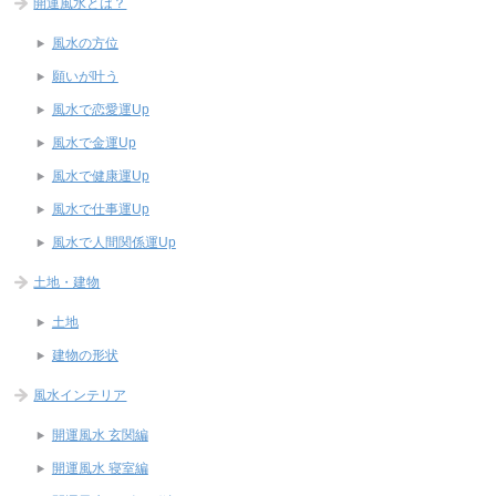
開運風水とは？
風水の方位
願いが叶う
風水で恋愛運Up
風水で金運Up
風水で健康運Up
風水で仕事運Up
風水で人間関係運Up
土地・建物
土地
建物の形状
風水インテリア
開運風水 玄関編
開運風水 寝室編