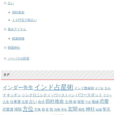
占い
四柱推命
１０円玉で易占い
風水アイテム
観葉植物
開運神社
バーバラの部屋
タグ
インド占星術
インダー先生
インド数秘術
カル
オフ会
パワースポット
キッチン
シンクロニシティ
パワーストーン
マ
ラフー
四柱推命
恋愛
占い
土地
復縁
仕事運
寝室
人生
位置
命式
家
干支
方位
玄関
神社
掃除
恋愛運
聖天
易
気
方角
星
沖縄
浄化
相性
結婚