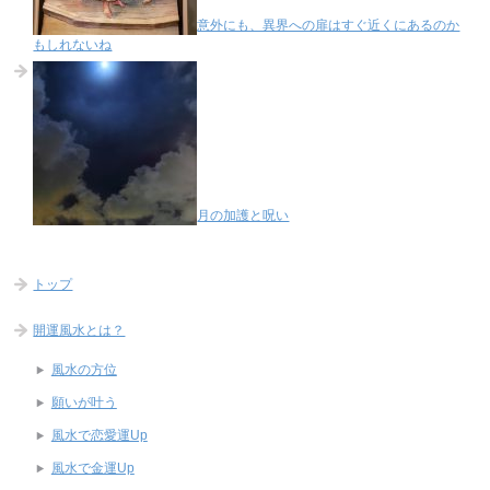
意外にも、異界への扉はすぐ近くにあるのか
もしれないね
月の加護と呪い
トップ
開運風水とは？
風水の方位
願いが叶う
風水で恋愛運Up
風水で金運Up