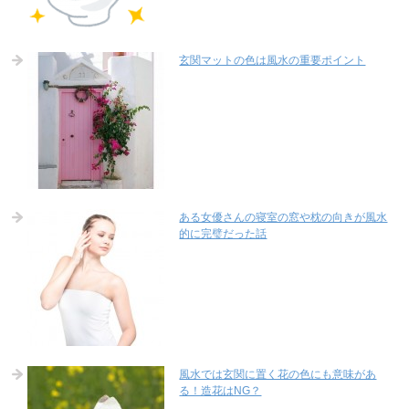
玄関マットの色は風水の重要ポイント
ある女優さんの寝室の窓や枕の向きが風水
的に完璧だった話
風水では玄関に置く花の色にも意味があ
る！造花はNG？