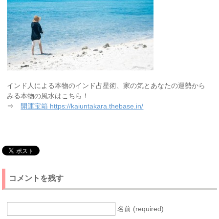
インド人による本物のインド占星術、家の気とあなたの運勢から
みる本物の風水はこちら！
⇒
開運宝箱 https://kaiuntakara.thebase.in/
コメントを残す
名前 (required)