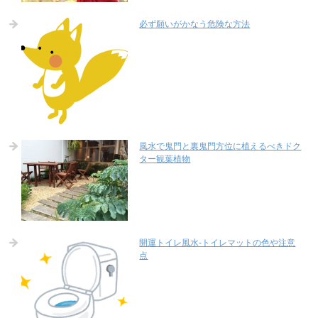
必ず願いがかなう危険な方法
風水で鬼門と裏鬼門方位に植えるべきドク
ター観葉植物
開運トイレ風水-トイレマットの色や注意
点