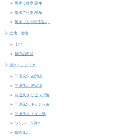
風水で健康運Up
風水で仕事運Up
風水で人間関係運Up
土地・建物
土地
建物の形状
風水インテリア
開運風水 玄関編
開運風水 寝室編
開運風水 リビング編
開運風水 キッチン編
開運風水 トイレ編
ワンルーム風水
掃除風水