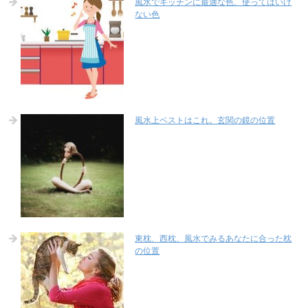
風水でキッチンに最適な色、使ってはいけ
ない色
風水上ベストはこれ。玄関の鏡の位置
東枕、西枕、風水でみるあなたに合った枕
の位置