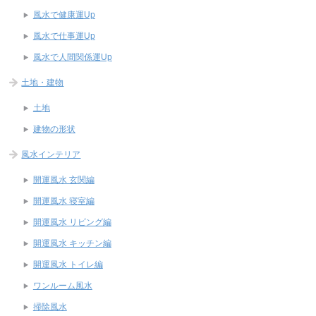
風水で健康運Up
風水で仕事運Up
風水で人間関係運Up
土地・建物
土地
建物の形状
風水インテリア
開運風水 玄関編
開運風水 寝室編
開運風水 リビング編
開運風水 キッチン編
開運風水 トイレ編
ワンルーム風水
掃除風水