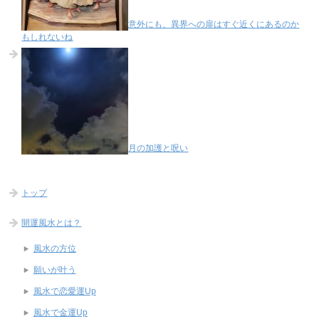
意外にも、異界への扉はすぐ近くにあるのか
もしれないね
月の加護と呪い
トップ
開運風水とは？
風水の方位
願いが叶う
風水で恋愛運Up
風水で金運Up