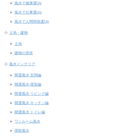
風水で健康運Up
風水で仕事運Up
風水で人間関係運Up
土地・建物
土地
建物の形状
風水インテリア
開運風水 玄関編
開運風水 寝室編
開運風水 リビング編
開運風水 キッチン編
開運風水 トイレ編
ワンルーム風水
掃除風水