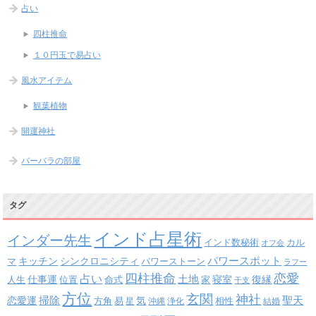
占い
四柱推命
１０円玉で易占い
風水アイテム
観葉植物
開運神社
バーバラの部屋
タグ
インド占星術
インダー先生
インド数秘術
カル
オフ会
パワースポット
キッチン
シンクロニシティ
パワーストーン
マ
ラフー
四柱推命
恋愛
占い
土地
復縁
仕事運
寝室
人生
位置
命式
家
干支
方位
玄関
神社
掃除
恋愛運
聖天
易
気
方角
星
沖縄
浄化
相性
結婚