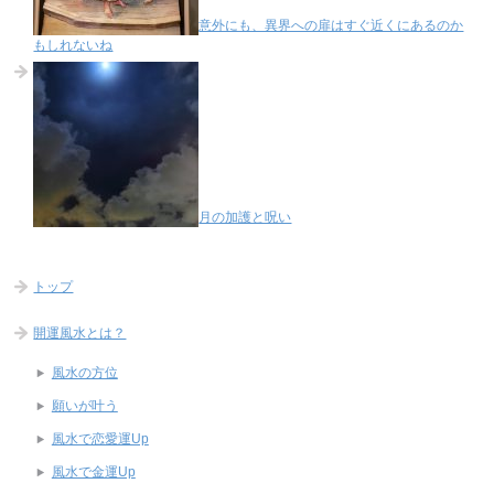
意外にも、異界への扉はすぐ近くにあるのか
もしれないね
月の加護と呪い
トップ
開運風水とは？
風水の方位
願いが叶う
風水で恋愛運Up
風水で金運Up