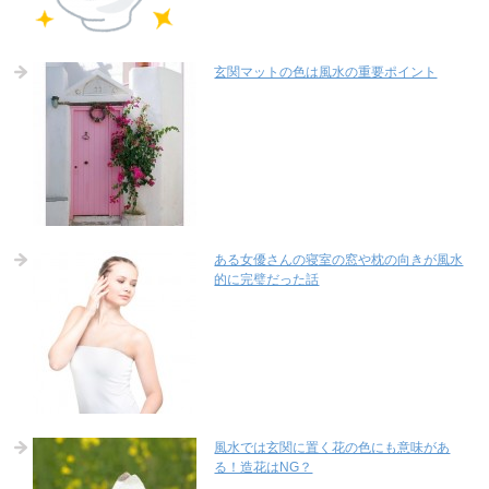
玄関マットの色は風水の重要ポイント
ある女優さんの寝室の窓や枕の向きが風水
的に完璧だった話
風水では玄関に置く花の色にも意味があ
る！造花はNG？