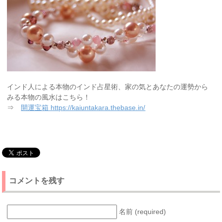
インド人による本物のインド占星術、家の気とあなたの運勢から
みる本物の風水はこちら！
⇒
開運宝箱 https://kaiuntakara.thebase.in/
コメントを残す
名前 (required)