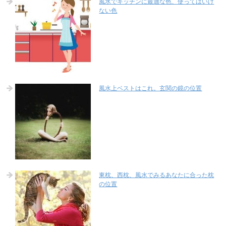
風水でキッチンに最適な色、使ってはいけ
ない色
風水上ベストはこれ。玄関の鏡の位置
東枕、西枕、風水でみるあなたに合った枕
の位置