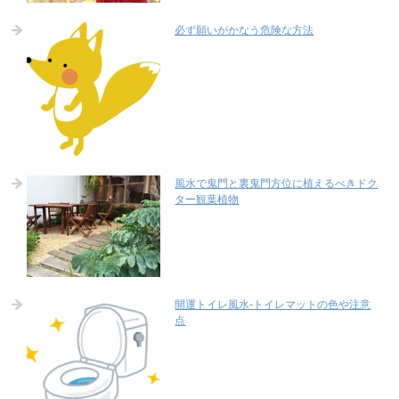
必ず願いがかなう危険な方法
風水で鬼門と裏鬼門方位に植えるべきドク
ター観葉植物
開運トイレ風水-トイレマットの色や注意
点