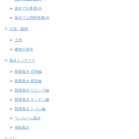
風水で仕事運Up
風水で人間関係運Up
土地・建物
土地
建物の形状
風水インテリア
開運風水 玄関編
開運風水 寝室編
開運風水 リビング編
開運風水 キッチン編
開運風水 トイレ編
ワンルーム風水
掃除風水
占い