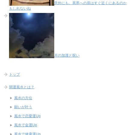
意外にも、異界への扉はすぐ近くにあるのか
もしれないね
月の加護と呪い
トップ
開運風水とは？
風水の方位
願いが叶う
風水で恋愛運Up
風水で金運Up
風水で健康運Up