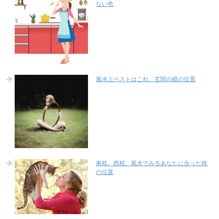
ない色
風水上ベストはこれ。玄関の鏡の位置
東枕、西枕、風水でみるあなたに合った枕
の位置