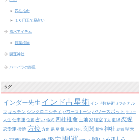
四柱推命
１０円玉で易占い
風水アイテム
観葉植物
開運神社
バーバラの部屋
タグ
インド占星術
インダー先生
インド数秘術
カル
オフ会
パワースポット
キッチン
シンクロニシティ
パワーストーン
マ
ラフー
四柱推命
恋愛
占い
土地
復縁
仕事運
寝室
人生
位置
命式
家
干支
方位
玄関
神社
掃除
恋愛運
聖天
易
気
方角
星
沖縄
浄化
相性
結婚
開運
鑑定
願いが叶う