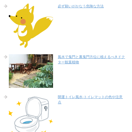
必ず願いがかなう危険な方法
風水で鬼門と裏鬼門方位に植えるべきドク
ター観葉植物
開運トイレ風水-トイレマットの色や注意
点