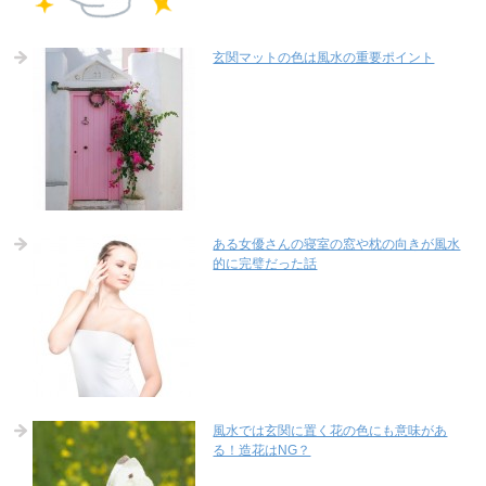
玄関マットの色は風水の重要ポイント
ある女優さんの寝室の窓や枕の向きが風水
的に完璧だった話
風水では玄関に置く花の色にも意味があ
る！造花はNG？