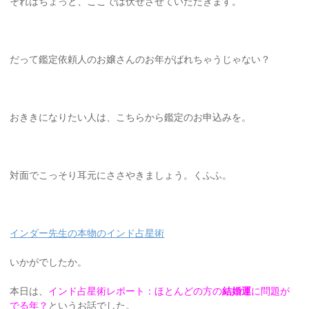
それはちょっと、ここでは伏せさせていただきます。
だって鑑定依頼人のお嬢さんのお年がばれちゃうじゃない？
おききになりたい人は、こちらから鑑定のお申込みを。
対面でこっそり耳元にささやきましょう。くふふ。
インダー先生の本物のインド占星術
いかがでしたか。
本日は、
インド占星術レポート：ほとんどの方の
結婚運
に問題が
でる年？
というお話でした。