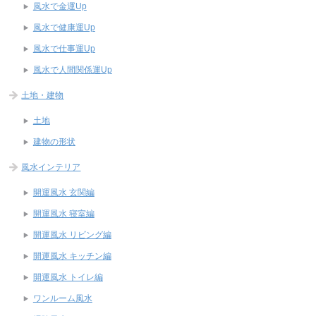
風水で金運Up
風水で健康運Up
風水で仕事運Up
風水で人間関係運Up
土地・建物
土地
建物の形状
風水インテリア
開運風水 玄関編
開運風水 寝室編
開運風水 リビング編
開運風水 キッチン編
開運風水 トイレ編
ワンルーム風水