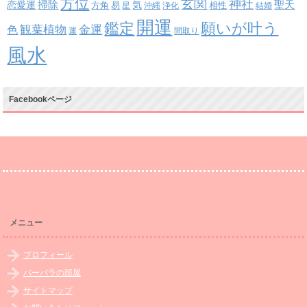
方位
玄関
神社
掃除
恋愛運
聖天
易
気
方角
星
沖縄
浄化
相性
結婚
開運
鑑定
願いが叶う
観葉植物
金運
色
運
間取り
風水
Facebookページ
メニュー
プロフィール
バーバラの部屋
サイトマップ