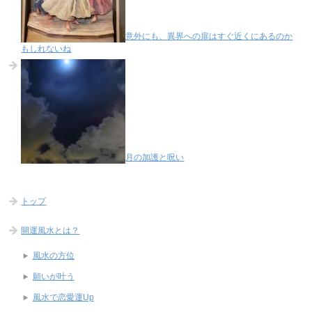
意外にも、異界への扉はすぐ近くにあるのか
もしれないね
月の加護と呪い
トップ
開運風水とは？
風水の方位
願いが叶う
風水で恋愛運Up