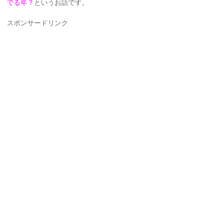
でる年？
というお話です。
スポンサードリンク