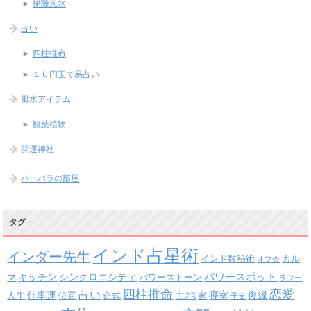
掃除風水
占い
四柱推命
１０円玉で易占い
風水アイテム
観葉植物
開運神社
バーバラの部屋
タグ
インド占星術
インダー先生
インド数秘術
カル
オフ会
パワースポット
キッチン
シンクロニシティ
パワーストーン
マ
ラフー
四柱推命
恋愛
占い
土地
復縁
仕事運
寝室
人生
位置
命式
家
干支