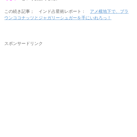
この続き記事； インド占星術レポート：
アメ横地下で、ブラ
ウンココナッツとジャガリーシュガーを手にいれろっ！
スポンサードリンク