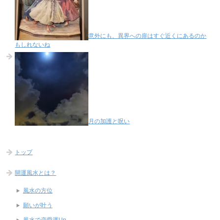
意外にも、異界への扉はすぐ近くにあるのか
もしれないね
月の加護と呪い
トップ
開運風水とは？
風水の方位
願いが叶う
風水で恋愛運Up