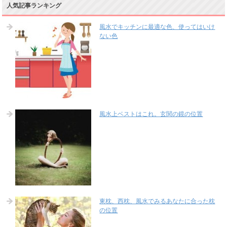
人気記事ランキング
風水でキッチンに最適な色、使ってはいけ
ない色
風水上ベストはこれ。玄関の鏡の位置
東枕、西枕、風水でみるあなたに合った枕
の位置