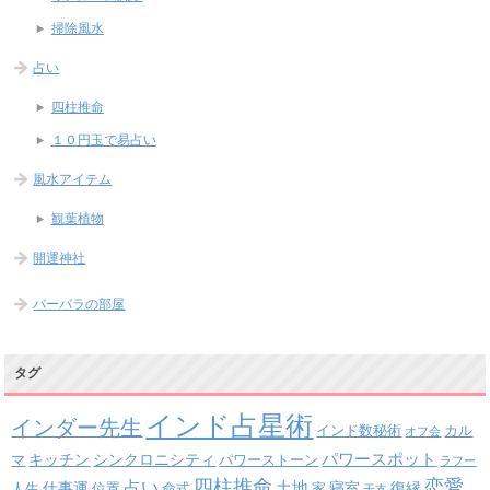
掃除風水
占い
四柱推命
１０円玉で易占い
風水アイテム
観葉植物
開運神社
バーバラの部屋
タグ
インド占星術
インダー先生
インド数秘術
カル
オフ会
パワースポット
キッチン
シンクロニシティ
パワーストーン
マ
ラフー
四柱推命
恋愛
占い
土地
復縁
仕事運
寝室
人生
位置
命式
家
干支