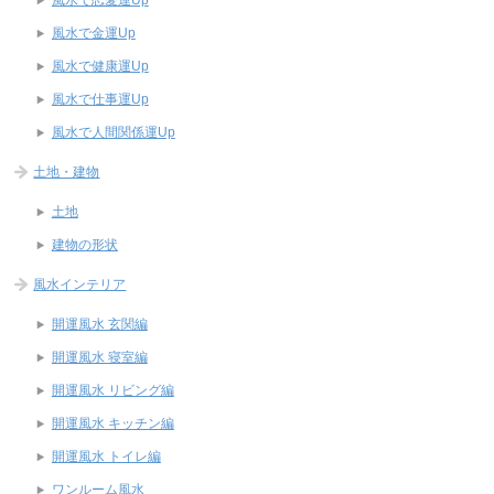
風水で金運Up
風水で健康運Up
風水で仕事運Up
風水で人間関係運Up
土地・建物
土地
建物の形状
風水インテリア
開運風水 玄関編
開運風水 寝室編
開運風水 リビング編
開運風水 キッチン編
開運風水 トイレ編
ワンルーム風水