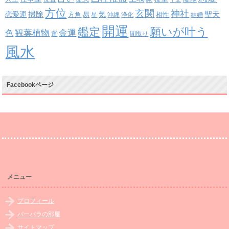
方位
玄関
神社
掃除
恋愛運
聖天
易
気
方角
星
沖縄
浄化
相性
結婚
開運
鑑定
願いが叶う
観葉植物
金運
色
運
間取り
風水
Facebookページ
メニュー
プロフィール
バーバラの部屋
サイトマップ