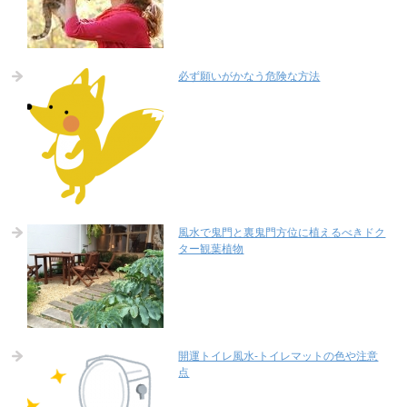
必ず願いがかなう危険な方法
風水で鬼門と裏鬼門方位に植えるべきドク
ター観葉植物
開運トイレ風水-トイレマットの色や注意
点