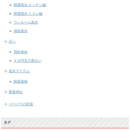
開運風水 キッチン編
開運風水 トイレ編
ワンルーム風水
掃除風水
占い
四柱推命
１０円玉で易占い
風水アイテム
観葉植物
開運神社
バーバラの部屋
タグ