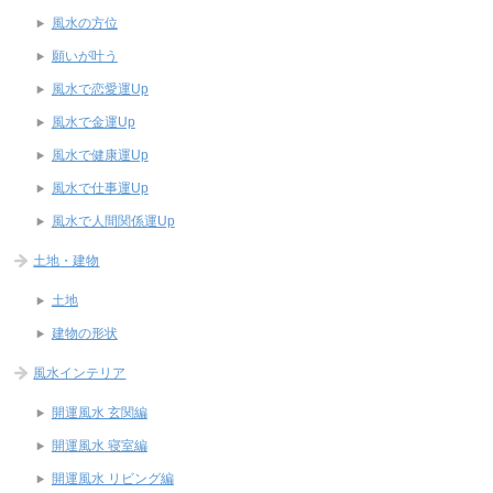
風水の方位
願いが叶う
風水で恋愛運Up
風水で金運Up
風水で健康運Up
風水で仕事運Up
風水で人間関係運Up
土地・建物
土地
建物の形状
風水インテリア
開運風水 玄関編
開運風水 寝室編
開運風水 リビング編