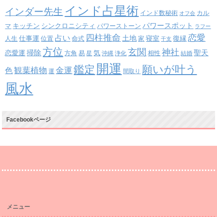
インド占星術
インダー先生
インド数秘術
カル
オフ会
パワースポット
キッチン
シンクロニシティ
パワーストーン
マ
ラフー
四柱推命
恋愛
占い
土地
復縁
仕事運
寝室
人生
位置
命式
家
干支
方位
玄関
神社
掃除
恋愛運
聖天
易
気
方角
星
沖縄
浄化
相性
結婚
開運
鑑定
願いが叶う
観葉植物
金運
色
運
間取り
風水
Facebookページ
メニュー