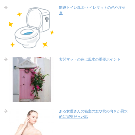
開運トイレ風水-トイレマットの色や注意
点
玄関マットの色は風水の重要ポイント
ある女優さんの寝室の窓や枕の向きが風水
的に完璧だった話