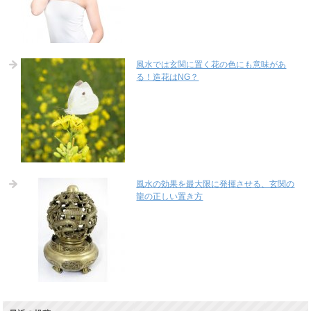
風水では玄関に置く花の色にも意味があ
る！造花はNG？
風水の効果を最大限に発揮させる、玄関の
龍の正しい置き方