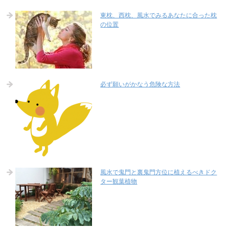
東枕、西枕、風水でみるあなたに合った枕
の位置
必ず願いがかなう危険な方法
風水で鬼門と裏鬼門方位に植えるべきドク
ター観葉植物