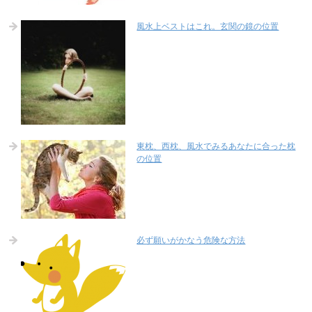
風水上ベストはこれ。玄関の鏡の位置
東枕、西枕、風水でみるあなたに合った枕
の位置
必ず願いがかなう危険な方法