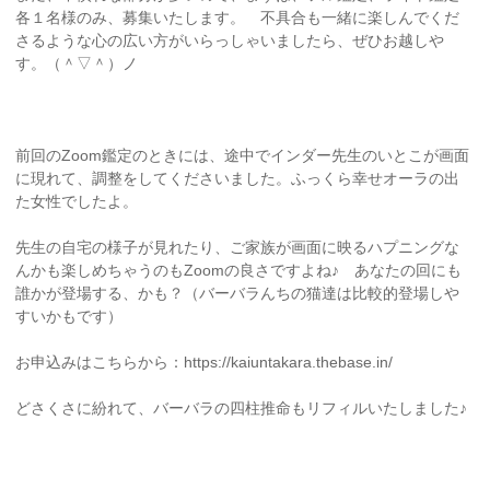
各１名様のみ、募集いたします。 不具合も一緒に楽しんでくだ
さるような心の広い方がいらっしゃいましたら、ぜひお越しや
す。（＾▽＾）ノ
前回のZoom鑑定のときには、途中でインダー先生のいとこが画面
に現れて、調整をしてくださいました。ふっくら幸せオーラの出
た女性でしたよ。
先生の自宅の様子が見れたり、ご家族が画面に映るハプニングな
んかも楽しめちゃうのもZoomの良さですよね♪ あなたの回にも
誰かが登場する、かも？（バーバラんちの猫達は比較的登場しや
すいかもです）
お申込みはこちらから：https://kaiuntakara.thebase.in/
どさくさに紛れて、バーバラの四柱推命もリフィルいたしました♪