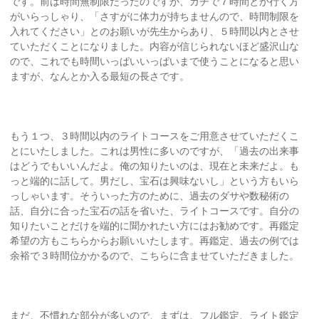
です。前は時間無制限だったのですが、ガチで７時間とか行く方
がいらっしゃり、「さすがに体力が持ちませんので、時間制限を
入れてください」とのお願いが先生からあり、５時間以内とさせ
ていただくことになりました。内容が信じられないほど盛沢山な
ので、これでも時間いっぱいいっぱいまで使うことになると思い
ますが、なんとか入る最短の長さです。
もう１つ、３時間以内のライトコースをご用意させていただくこ
とにいたしました。これは男性に多いのですが、「過去の出来事
はどうでもいいんだよ。俺の知りたいのは、現在と未来だよ。も
っと端的に話して。男だし、宝石は興味ないし」という方もいら
っしゃいます。そういった方のために、過去のダサや数秘術の
話、自分に合った宝石の話を省いた、ライトコースです。自分の
知りたいことだけを端的に聞かれたい方にはお勧めです。再鑑定
希望の方もこちらからお願いいたします。再鑑定、過去の例では
余裕で３時間位かかるので、こちらに含ませていただきました。
まだ、不慣れな部分が多いので、まずは、フル鑑定、ライト鑑定