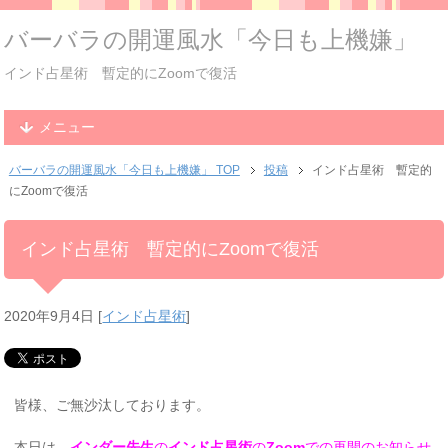
バーバラの開運風水「今日も上機嫌」
インド占星術 暫定的にZoomで復活
メニュー
バーバラの開運風水「今日も上機嫌」 TOP
投稿
インド占星術 暫定的
にZoomで復活
インド占星術 暫定的にZoomで復活
2020年9月4日
[
インド占星術
]
皆様、ご無沙汰しております。
本日は、
インダー先生
の
インド占星術
の
Zoom
での再開のお知らせ