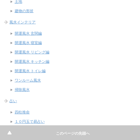
土地
建物の形状
風水インテリア
開運風水 玄関編
開運風水 寝室編
開運風水 リビング編
開運風水 キッチン編
開運風水 トイレ編
ワンルーム風水
掃除風水
占い
四柱推命
１０円玉で易占い
風水アイテム
このページの先頭へ