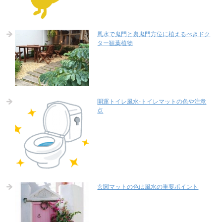
風水で鬼門と裏鬼門方位に植えるべきドク
ター観葉植物
開運トイレ風水-トイレマットの色や注意
点
玄関マットの色は風水の重要ポイント