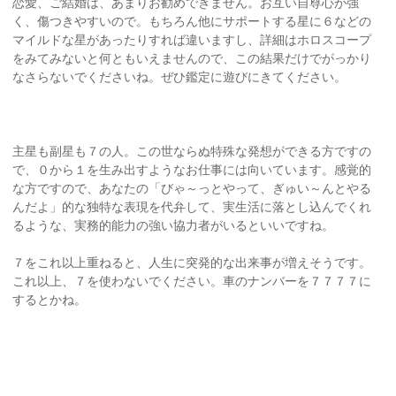
恋愛、ご結婚は、あまりお勧めできません。お互い自尊心が強
く、傷つきやすいので。もちろん他にサポートする星に６などの
マイルドな星があったりすれば違いますし、詳細はホロスコープ
をみてみないと何ともいえませんので、この結果だけでがっかり
なさらないでくださいね。ぜひ鑑定に遊びにきてください。
主星も副星も７の人。この世ならぬ特殊な発想ができる方ですの
で、０から１を生み出すようなお仕事には向いています。感覚的
な方ですので、あなたの「びゃ～っとやって、ぎゅい～んとやる
んだよ」的な独特な表現を代弁して、実生活に落とし込んでくれ
るような、実務的能力の強い協力者がいるといいですね。
７をこれ以上重ねると、人生に突発的な出来事が増えそうです。
これ以上、７を使わないでください。車のナンバーを７７７７に
するとかね。