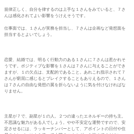
規律正しく、自分を律するのは上手な１さんをみていると、７さ
んは感化されてよい影響をうけえそうです。
仕事面では、１さんが実務を担当し、７さんは企画など発想面を
担当するとよいでしょう。
恋愛、結婚では、明るく行動力のある１さんに７さんは惹かれそ
うです。ポジティブな影響を１さんは７さんに与えることができ
ますが、１の欠点は、支配的であること。あれこれ指示されて７
さんが窮屈に感じるとブレイクすることもありえるので、１さん
は７さんの自由な発想の翼を折らないように気を付けなければな
りません。
主星が７で、副星が１の人。２つの違ったエネルギーの持ち主。
不思議な魅力がある人でしょう。やや不安定な運勢ですので、安
定させるには、ラッキーナンバーとして、アポイントの日付や住