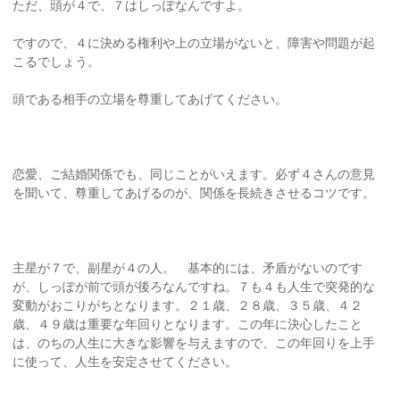
ただ、頭が４で、７はしっぽなんですよ。
ですので、４に決める権利や上の立場がないと、障害や問題が起
こるでしょう。
頭である相手の立場を尊重してあげてください。
恋愛、ご結婚関係でも、同じことがいえます。必ず４さんの意見
を聞いて、尊重してあげるのが、関係を長続きさせるコツです。
主星が７で、副星が４の人。 基本的には、矛盾がないのです
が、しっぽが前で頭が後ろなんですね。７も４も人生で突発的な
変動がおこりがちとなります。２１歳、２８歳、３５歳、４２
歳、４９歳は重要な年回りとなります。この年に決心したこと
は、のちの人生に大きな影響を与えますので、この年回りを上手
に使って、人生を安定させてください。