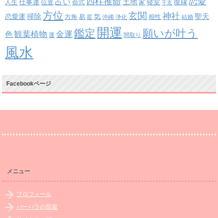
四柱推命
恋愛
占い
土地
復縁
仕事運
寝室
人生
位置
命式
家
干支
方位
玄関
神社
掃除
恋愛運
聖天
易
気
方角
星
沖縄
浄化
相性
結婚
開運
鑑定
願いが叶う
観葉植物
金運
色
運
間取り
風水
Facebookページ
メニュー
プロフィール
バーバラの部屋