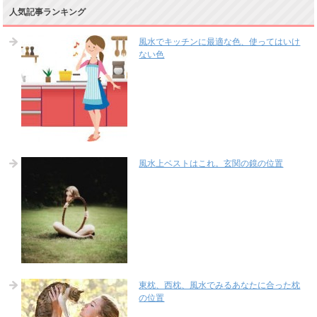
人気記事ランキング
風水でキッチンに最適な色、使ってはいけ
ない色
風水上ベストはこれ。玄関の鏡の位置
東枕、西枕、風水でみるあなたに合った枕
の位置