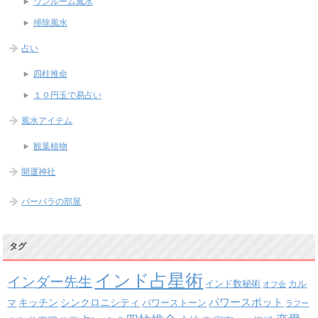
ワンルーム風水
掃除風水
占い
四柱推命
１０円玉で易占い
風水アイテム
観葉植物
開運神社
バーバラの部屋
タグ
インド占星術
インダー先生
インド数秘術
カル
オフ会
パワースポット
キッチン
シンクロニシティ
パワーストーン
マ
ラフー