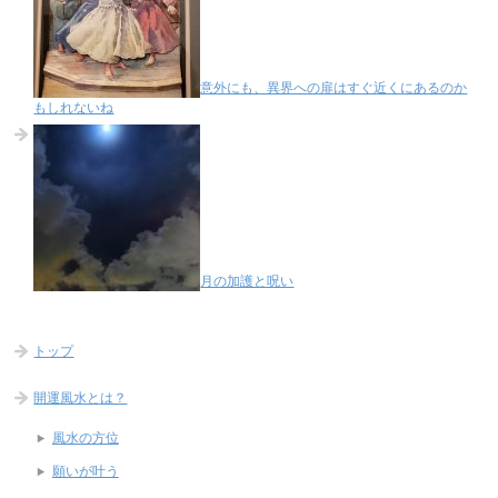
意外にも、異界への扉はすぐ近くにあるのか
もしれないね
月の加護と呪い
トップ
開運風水とは？
風水の方位
願いが叶う