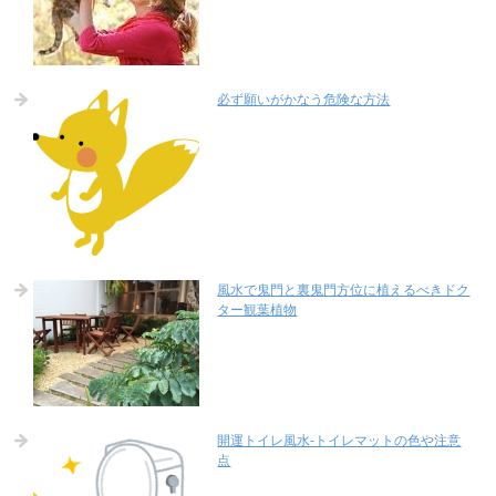
必ず願いがかなう危険な方法
風水で鬼門と裏鬼門方位に植えるべきドク
ター観葉植物
開運トイレ風水-トイレマットの色や注意
点