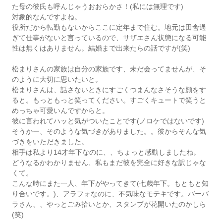
た母の彼氏も呼んじゃうおおらかさ！(私には無理です)
対象的なんですよね。
役所だから転勤もないからここに定年まで住む。地元は田舎過
ぎて仕事がないと言っているので、サザエさん状態になる可能
性は無くはありません。結婚まで出来たらの話ですが(笑)
松まりさんの家族は自分の家族です、未だ会ってませんが、そ
のように大切に思いたいと。
松まりさんは、話さないときにすごくつまんなさそうな顔をす
ると。もっともっと笑ってください。すごくキュートで笑うと
めっちゃ可愛いんですからと。
彼に言われてハッと気がついたことです(ノロケではないです)
そうかー、そのような気づきがありました。。彼からそんな気
づきをいただきました。
相手は私より14才年下なのに、、ちょっと感動しましたね。
どうなるかわかりません、私もまだ彼を完全に好きな訳じゃな
くて。
こんな時にまた一人、年下がやってきて(七歳年下。もともと知
り合いです。)、アラフォなのに、不気味なモテキです。バーバ
ラさん、、やっとごみ拾いとか、スタンプが花開いたのかしら
(笑)