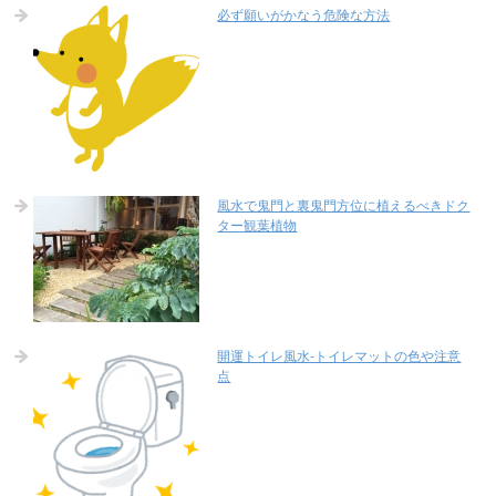
必ず願いがかなう危険な方法
風水で鬼門と裏鬼門方位に植えるべきドク
ター観葉植物
開運トイレ風水-トイレマットの色や注意
点