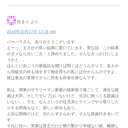
松まり
より:
2016年10月27日 12:18 AM
バーバラさん、ありがとうございます。
えーっ、まさかの良い結果に驚いています。変な話、この結果
がダメなら次いこ次！と諦めてました。そんなきっかけにしよ
うかと。。
ほんとに向こうの家族話を聞けば聞くほどうんざりで、友人や
ら同級生の絆も強すぎて都会育ちの私には分からんのですよ。
彼は東北の某県でさらに田舎も田舎出身なんです。
私は、関東のサラリーマン家庭の核家族で過ごして、身近な親
戚は大卒。そしてセレブはいないけど、生活に困ってる親戚は
いない。。でも、なんというか従兄弟とラインでやり取りした
りする関係もなく、寂しい部分もあり。
上品な関係だけど、当たらずさらわず。そんな親戚付き合いで
す。
それに比べ、実家は貧乏だけど横の繋がり半端ない彼。離婚し