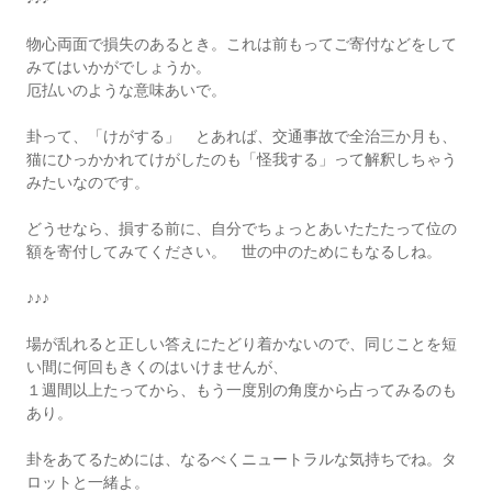
物心両面で損失のあるとき。これは前もってご寄付などをして
みてはいかがでしょうか。
厄払いのような意味あいで。
卦って、「けがする」 とあれば、交通事故で全治三か月も、
猫にひっかかれてけがしたのも「怪我する」って解釈しちゃう
みたいなのです。
どうせなら、損する前に、自分でちょっとあいたたたって位の
額を寄付してみてください。 世の中のためにもなるしね。
♪♪♪
場が乱れると正しい答えにたどり着かないので、同じことを短
い間に何回もきくのはいけませんが、
１週間以上たってから、もう一度別の角度から占ってみるのも
あり。
卦をあてるためには、なるべくニュートラルな気持ちでね。タ
ロットと一緒よ。