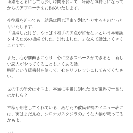
連絡をとるにしても少し時間をおいて、冷静な気持ちになって
からのアプローチをお勧めいたします。
今復縁を迫っても、結局は同じ理由で別れたりするものだった
りいたします。
「復縁したけど、やっぱり相手の欠点が許せないという再確認
をするための復縁でした。別れました、」なんて話はよくきく
ことです。
また、心が前向きになり、心に空きスペースができると、新し
い恋人がやってくることもよくある話。
時間という緩衝材を使って、心をリフレッシュしてみてくださ
い。
世の中の半分はオスよ。本当に本当に別れた彼が世界で一番な
のかしら？
神様が用意してくれている、あなたの彼氏候補のメニュー表に
は、実はまだ見ぬ、シロナガスクジラのような大物が載ってる
かもよ。
♪♪♪