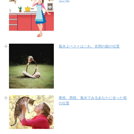
ない色
風水上ベストはこれ。玄関の鏡の位置
東枕、西枕、風水でみるあなたに合った枕
の位置