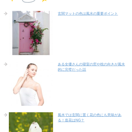
玄関マットの色は風水の重要ポイント
ある女優さんの寝室の窓や枕の向きが風水
的に完璧だった話
風水では玄関に置く花の色にも意味があ
る！造花はNG？