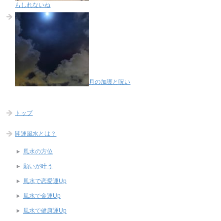
もしれないね
月の加護と呪い
トップ
開運風水とは？
風水の方位
願いが叶う
風水で恋愛運Up
風水で金運Up
風水で健康運Up