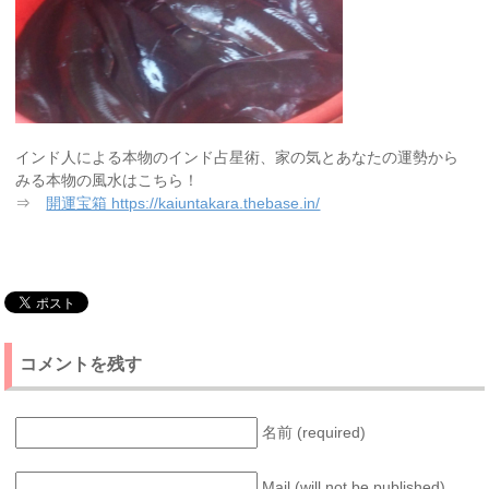
インド人による本物のインド占星術、家の気とあなたの運勢から
みる本物の風水はこちら！
⇒
開運宝箱 https://kaiuntakara.thebase.in/
コメントを残す
名前 (required)
Mail (will not be published)