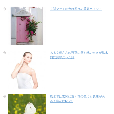
玄関マットの色は風水の重要ポイント
ある女優さんの寝室の窓や枕の向きが風水
的に完璧だった話
風水では玄関に置く花の色にも意味があ
る！造花はNG？