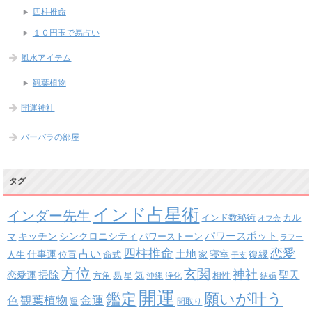
四柱推命
１０円玉で易占い
風水アイテム
観葉植物
開運神社
バーバラの部屋
タグ
インド占星術
インダー先生
インド数秘術
カル
オフ会
パワースポット
キッチン
シンクロニシティ
パワーストーン
マ
ラフー
四柱推命
恋愛
占い
土地
復縁
仕事運
寝室
人生
位置
命式
家
干支
方位
玄関
神社
掃除
恋愛運
聖天
易
気
方角
星
沖縄
浄化
相性
結婚
開運
鑑定
願いが叶う
観葉植物
金運
色
運
間取り