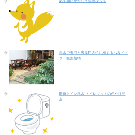
必ず願いがかなう危険な方法
風水で鬼門と裏鬼門方位に植えるべきドク
ター観葉植物
開運トイレ風水-トイレマットの色や注意
点