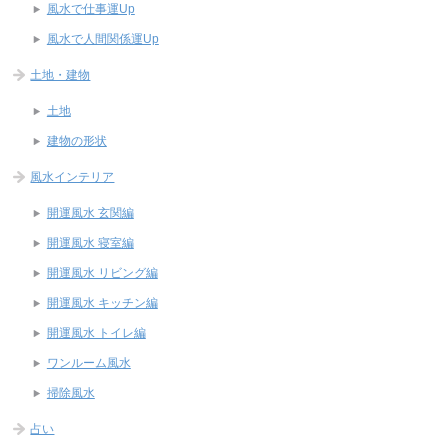
風水で仕事運Up
風水で人間関係運Up
土地・建物
土地
建物の形状
風水インテリア
開運風水 玄関編
開運風水 寝室編
開運風水 リビング編
開運風水 キッチン編
開運風水 トイレ編
ワンルーム風水
掃除風水
占い