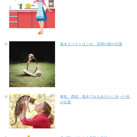
風水上ベストはこれ。玄関の鏡の位置
東枕、西枕、風水でみるあなたに合った枕
の位置