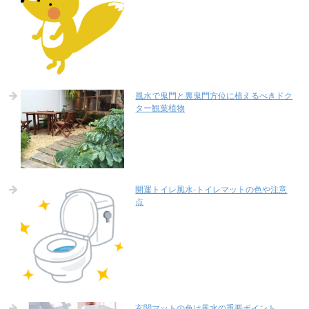
風水で鬼門と裏鬼門方位に植えるべきドク
ター観葉植物
開運トイレ風水-トイレマットの色や注意
点
玄関マットの色は風水の重要ポイント