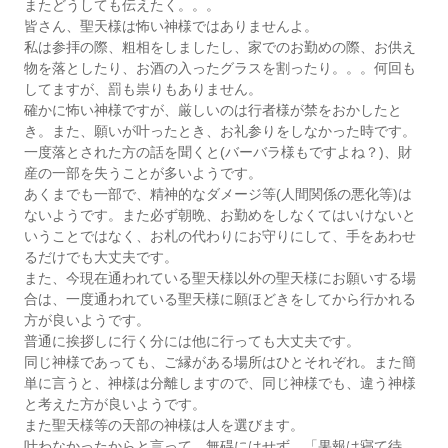
またどうしても伝えたく。。。
皆さん、聖天様は怖い神様ではありませんよ。
私は参拝の際、粗相をしましたし、家でのお勤めの際、お供え
物を落としたり、お酒の入ったグラスを割ったり。。。何回も
してますが、罰も祟りもありません。
確かに怖い神様ですが、厳しいのは行者様が禁をおかしたと
き。また、願いが叶ったとき、お礼参りをしなかった時です。
一度落とされた方の話を聞くと(バーバラ様もですよね？)、財
産の一部を失うことが多いようです。
あくまでも一部で、精神的なダメージ等(人間関係の悪化等)は
ないようです。また必ず朝晩、お勤めをしなくてはいけないと
いうことではなく、お札の代わりにお守りにして、手をあわせ
るだけでも大丈夫です。
また、今現在通われている聖天様以外の聖天様にお願いする場
合は、一度通われている聖天様に願ほどきをしてから行かれる
方が良いようです。
普通に挨拶しに行く分には他に行っても大丈夫です。
同じ神様であっても、ご縁がある場所はひとそれぞれ。また簡
単に言うと、神様は分離しますので、同じ神様でも、違う神様
と考えた方が良いようです。
また聖天様等の天部の神様は人を選びます。
叶わなかったからと言って、無碍にはせず、「果報は寝て待