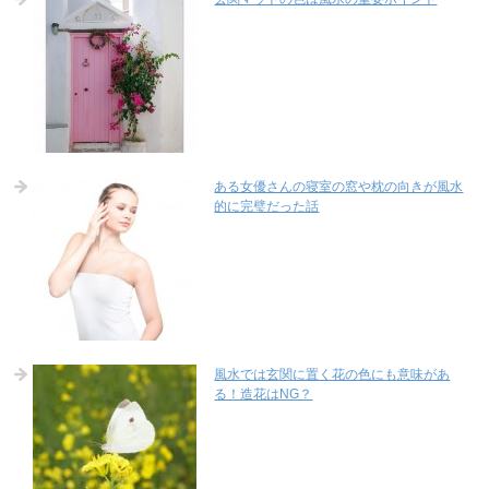
ある女優さんの寝室の窓や枕の向きが風水
的に完璧だった話
風水では玄関に置く花の色にも意味があ
る！造花はNG？