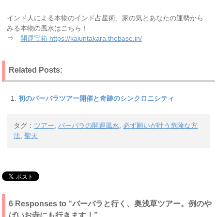
インド人による本物のインド占星術、家の気とあなたの運勢から
みる本物の風水はこちら！
⇒
開運宝箱 https://kaiuntakara.thebase.in/
Related Posts:
初のバーバラツアー開催と奇跡のシンクロニシティ
タグ：
ツアー
,
バーバラの開運風水
,
必ず願いが叶う危険な方
法
,
聖天
6 Responses to “バーバラと行く、奥浅草ツアー。例のや
ばいお寺にも行きます！”