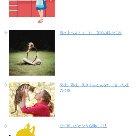
風水上ベストはこれ。玄関の鏡の位置
東枕、西枕、風水でみるあなたに合った枕
の位置
必ず願いがかなう危険な方法