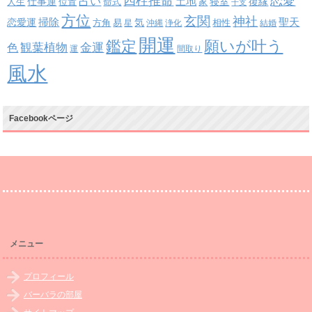
四柱推命
恋愛
占い
土地
復縁
仕事運
寝室
人生
位置
命式
家
干支
方位
玄関
神社
掃除
恋愛運
聖天
易
気
方角
星
沖縄
浄化
相性
結婚
開運
鑑定
願いが叶う
観葉植物
金運
色
運
間取り
風水
Facebookページ
メニュー
プロフィール
バーバラの部屋