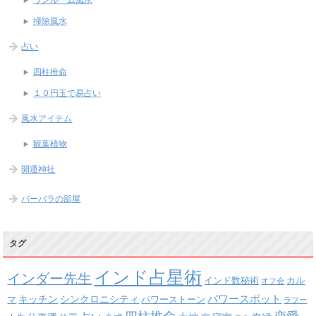
掃除風水
占い
四柱推命
１０円玉で易占い
風水アイテム
観葉植物
開運神社
バーバラの部屋
タグ
インド占星術
インダー先生
インド数秘術
カル
オフ会
パワースポット
キッチン
シンクロニシティ
パワーストーン
マ
ラフー