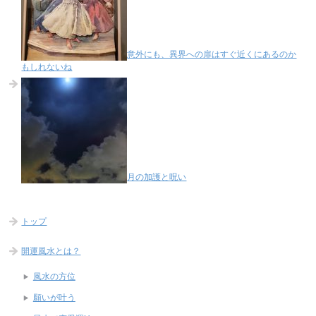
意外にも、異界への扉はすぐ近くにあるのか
もしれないね
月の加護と呪い
トップ
開運風水とは？
風水の方位
願いが叶う