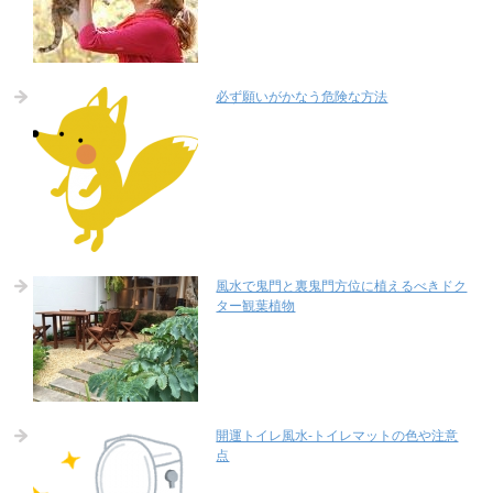
必ず願いがかなう危険な方法
風水で鬼門と裏鬼門方位に植えるべきドク
ター観葉植物
開運トイレ風水-トイレマットの色や注意
点