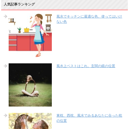
人気記事ランキング
風水でキッチンに最適な色、使ってはいけ
ない色
風水上ベストはこれ。玄関の鏡の位置
東枕、西枕、風水でみるあなたに合った枕
の位置