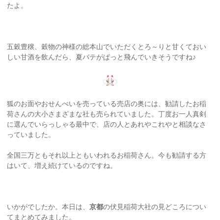
たよ。
五穀豊穣、穀物の神様の総本山でいただくとろ～りと甘くておい
しい甘酒を飲んだら、夏バテがぱっと飛んでいきそうですね♪
狐のお面やおせんべいを売っている売店の奥には、勧請したお稲
荷さんの大小さまざまな社も売られていました。丁度お一人真剣
に選んでいらっしゃる最中で、店の人とあれやこれやと相談なさ
っていました。
全国三万ともそれ以上ともいわれるお稲荷さん。今も勧請する方
はいて、増え続けているのですね。
いかがでしたか。本日は、
京都
の伏見稲荷大社の見どころについ
てまとめてみました。