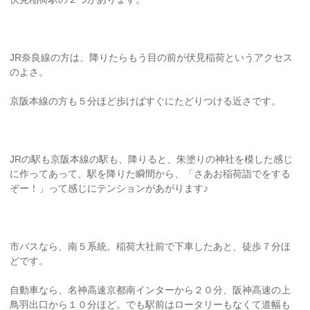
JR奈良線の方は、降りたらもう目の前が伏見稲荷というアクセス
のよさ。
京阪本線の方も５分ほど歩けばすぐにたどりつける近さです。
JRの駅も京阪本線の駅も、降りると、朱塗りの神社を模した感じ
に作ってあって、駅を降りた瞬間から、「さあお稲荷詣でをする
ぞー！」って感じにテンションがあがります♪
市バスなら、南５系統。稲荷大社前で下車したあと、徒歩７分ほ
どです。
自動車なら、名神高速京都南インターから２０分、阪神高速の上
鳥羽出口から１０分ほど。でも駅前はロータリーもなくて道幅も