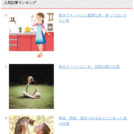
人気記事ランキング
風水でキッチンに最適な色、使ってはいけ
ない色
風水上ベストはこれ。玄関の鏡の位置
東枕、西枕、風水でみるあなたに合った枕
の位置