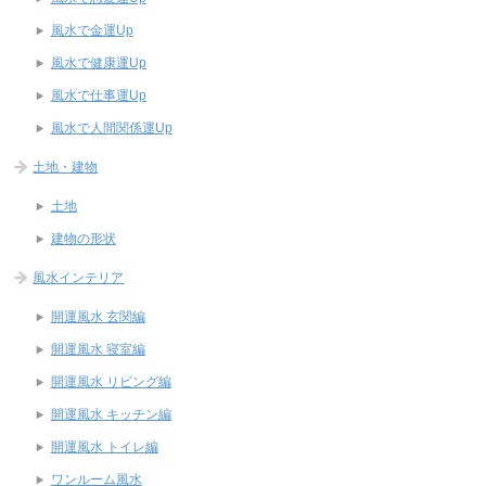
風水で金運Up
風水で健康運Up
風水で仕事運Up
風水で人間関係運Up
土地・建物
土地
建物の形状
風水インテリア
開運風水 玄関編
開運風水 寝室編
開運風水 リビング編
開運風水 キッチン編
開運風水 トイレ編
ワンルーム風水