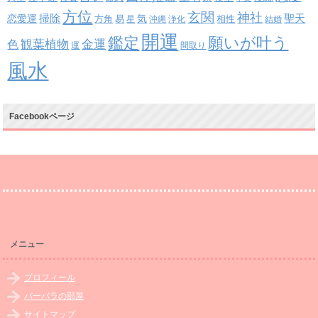
方位
玄関
神社
掃除
恋愛運
聖天
易
気
方角
星
沖縄
浄化
相性
結婚
開運
鑑定
願いが叶う
観葉植物
金運
色
運
間取り
風水
Facebookページ
メニュー
プロフィール
バーバラの部屋
サイトマップ