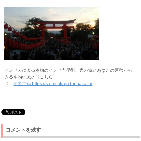
インド人による本物のインド占星術、家の気とあなたの運勢から
みる本物の風水はこちら！
⇒
開運宝箱 https://kaiuntakara.thebase.in/
コメントを残す