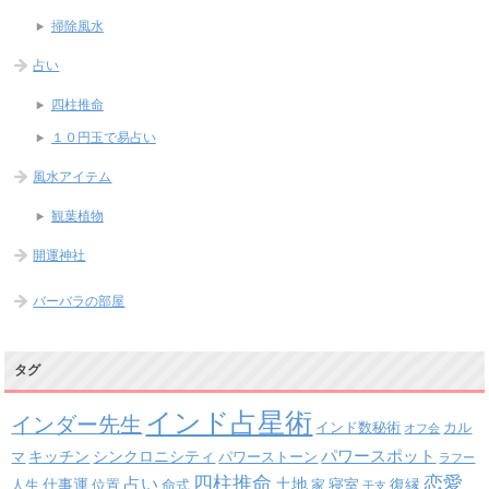
掃除風水
占い
四柱推命
１０円玉で易占い
風水アイテム
観葉植物
開運神社
バーバラの部屋
タグ
インド占星術
インダー先生
インド数秘術
カル
オフ会
パワースポット
キッチン
シンクロニシティ
パワーストーン
マ
ラフー
四柱推命
恋愛
占い
土地
復縁
仕事運
寝室
人生
位置
命式
家
干支