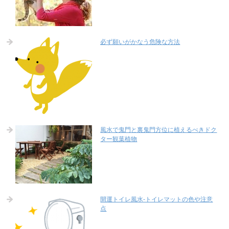
必ず願いがかなう危険な方法
風水で鬼門と裏鬼門方位に植えるべきドク
ター観葉植物
開運トイレ風水-トイレマットの色や注意
点