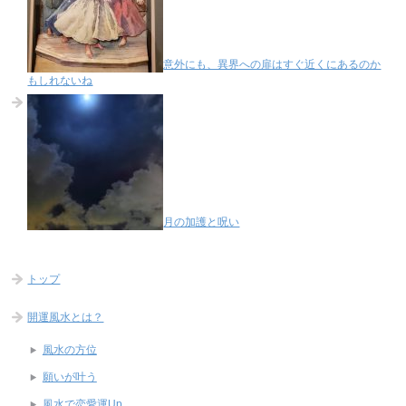
意外にも、異界への扉はすぐ近くにあるのか
もしれないね
月の加護と呪い
トップ
開運風水とは？
風水の方位
願いが叶う
風水で恋愛運Up