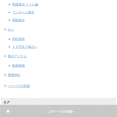
開運風水 トイレ編
ワンルーム風水
掃除風水
占い
四柱推命
１０円玉で易占い
風水アイテム
観葉植物
開運神社
バーバラの部屋
タグ
このページの先頭へ
インド占星術
インダー先生
インド数秘術
カル
オフ会