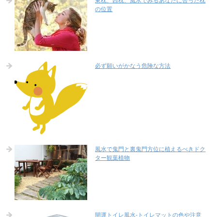
東枕、西枕、風水でみるあなたに合った枕
の位置
必ず願いがかなう危険な方法
風水で鬼門と裏鬼門方位に植えるべきドク
ター観葉植物
開運トイレ風水-トイレマットの色や注意