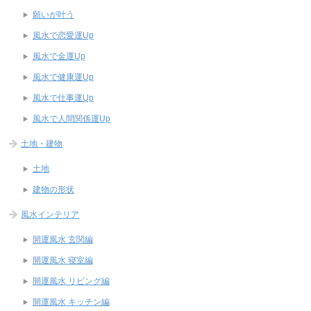
願いが叶う
風水で恋愛運Up
風水で金運Up
風水で健康運Up
風水で仕事運Up
風水で人間関係運Up
土地・建物
土地
建物の形状
風水インテリア
開運風水 玄関編
開運風水 寝室編
開運風水 リビング編
開運風水 キッチン編