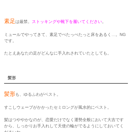
素足
は厳禁。
ストッキングや靴下を履いてください
。
ミュールでやってきて、素足でぺたっぺたっと床をあるく…。NG
です。
たとえあなたの足がどんなに手入れされていたとしても。
髪形
髪形
も、ゆるふわがベスト。
すこしウェーブがかかったセミロングが風水的にベスト。
髪はつややかなのが、恋愛だけでなく運勢全般において大吉です
から、しっかりお手入れして天使の輪がでるようにしておいてく
ださいね。