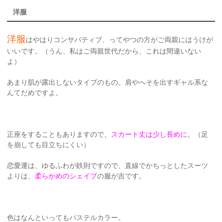
洋服
洋服
はやはりコンサバティブ、ってやつの方がご両親にはうけが
いいです。（うん、私はご両親世代だから、これは間違いない
よ）
あまり肌が露出しないタイプのもの。肩やへそを出すギャル系な
んてだめですよ。
正座をすることもありますので、
スカート丈は少し長めに
。（足
を崩しても目立ちにくい）
恋愛運は、ゆるふわが鉄則ですので、直線でかちっとしたスーツ
よりは、
柔らかめのシェイプ
の服が吉です。
色はなんといってもパステルカラー。