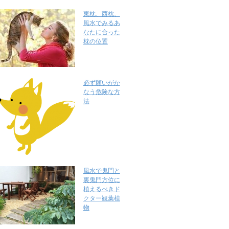
東枕、西枕、
風水でみるあ
なたに合った
枕の位置
必ず願いがか
なう危険な方
法
風水で鬼門と
裏鬼門方位に
植えるべきド
クター観葉植
物