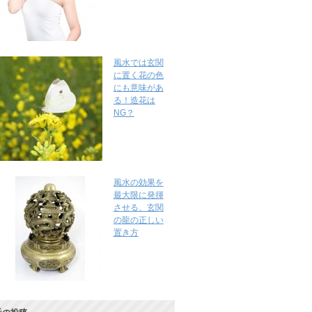
風水では玄関
に置く花の色
にも意味があ
る！造花は
NG？
風水の効果を
最大限に発揮
させる、玄関
の龍の正しい
置き方