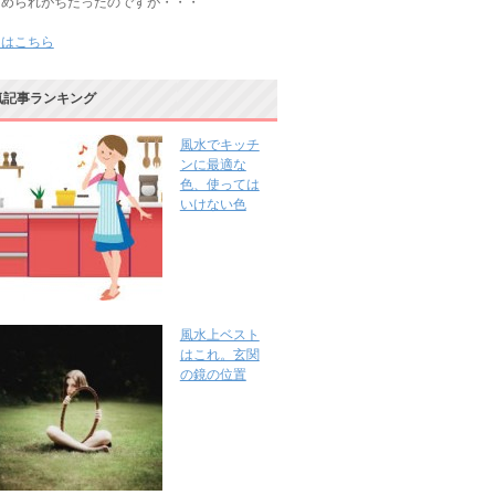
じめられがちだったのですが・・・
きはこちら
気記事ランキング
風水でキッチ
ンに最適な
色、使っては
いけない色
風水上ベスト
はこれ。玄関
の鏡の位置