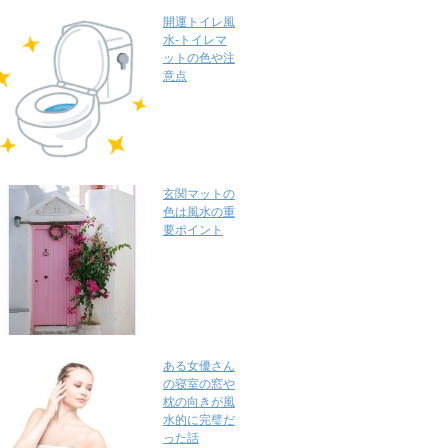
開運トイレ風
水-トイレマ
ットの色や注
意点
玄関マットの
色は風水の重
要ポイント
ある女優さん
の寝室の窓や
枕の向きが風
水的に完璧だ
った話