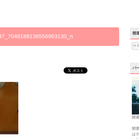
開
37_7048189136556993130_n
バ
開運
開運
は