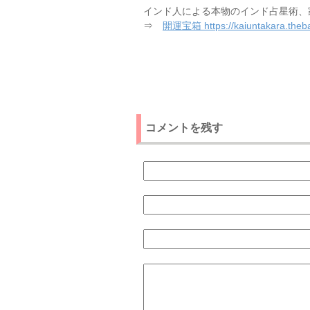
インド人による本物のインド占星術、
⇒
開運宝箱 https://kaiuntakara.theba
コメントを残す