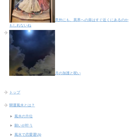
意外にも、異界への扉はすぐ近くにあるのか
もしれないね
月の加護と呪い
トップ
開運風水とは？
風水の方位
願いが叶う
風水で恋愛運Up