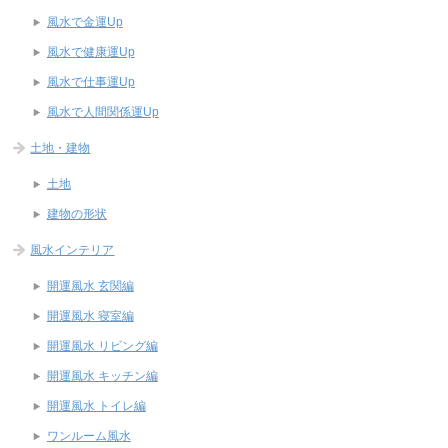
風水で金運Up
風水で健康運Up
風水で仕事運Up
風水で人間関係運Up
土地・建物
土地
建物の形状
風水インテリア
開運風水 玄関編
開運風水 寝室編
開運風水 リビング編
開運風水 キッチン編
開運風水 トイレ編
ワンルーム風水