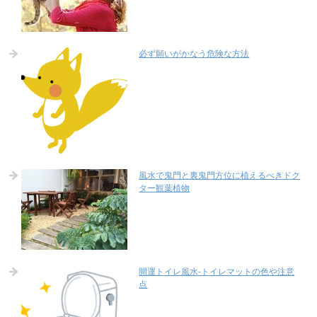
必ず願いがかなう危険な方法
風水で鬼門と裏鬼門方位に植えるべきドク
ター観葉植物
開運トイレ風水-トイレマットの色や注意
点