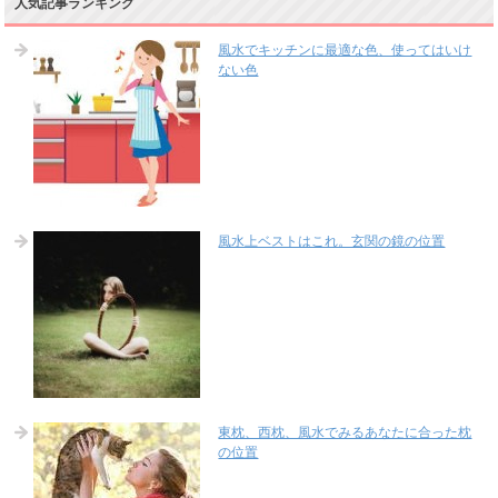
人気記事ランキング
風水でキッチンに最適な色、使ってはいけ
ない色
風水上ベストはこれ。玄関の鏡の位置
東枕、西枕、風水でみるあなたに合った枕
の位置