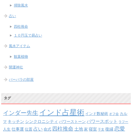
掃除風水
占い
四柱推命
１０円玉で易占い
風水アイテム
観葉植物
開運神社
バーバラの部屋
タグ
インド占星術
インダー先生
インド数秘術
カル
オフ会
パワースポット
キッチン
シンクロニシティ
パワーストーン
マ
ラフー
四柱推命
恋愛
占い
土地
復縁
仕事運
寝室
人生
位置
命式
家
干支