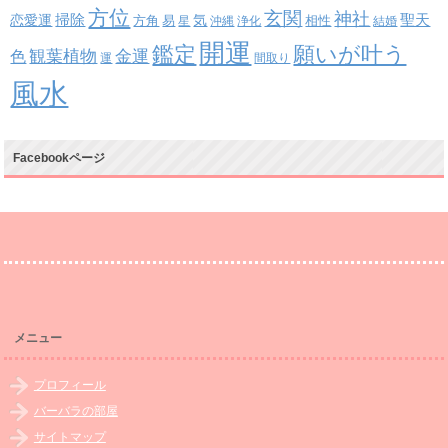
方位
玄関
神社
掃除
恋愛運
聖天
易
気
方角
星
沖縄
浄化
相性
結婚
開運
鑑定
願いが叶う
観葉植物
金運
色
運
間取り
風水
Facebookページ
メニュー
プロフィール
バーバラの部屋
サイトマップ