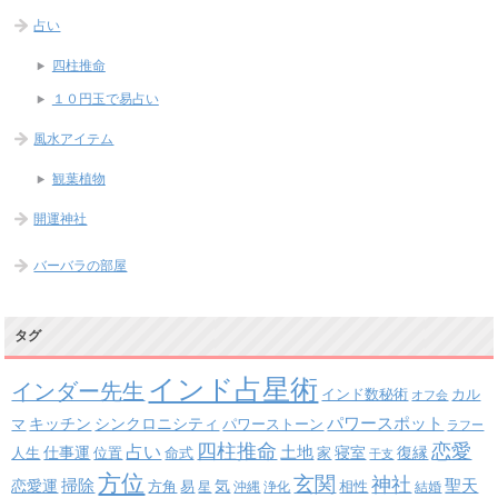
占い
四柱推命
１０円玉で易占い
風水アイテム
観葉植物
開運神社
バーバラの部屋
タグ
インド占星術
インダー先生
インド数秘術
カル
オフ会
パワースポット
キッチン
シンクロニシティ
パワーストーン
マ
ラフー
四柱推命
恋愛
占い
土地
復縁
仕事運
寝室
人生
位置
命式
家
干支
方位
玄関
神社
掃除
恋愛運
聖天
易
気
方角
星
沖縄
浄化
相性
結婚