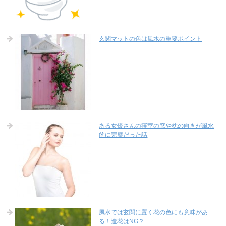
玄関マットの色は風水の重要ポイント
ある女優さんの寝室の窓や枕の向きが風水
的に完璧だった話
風水では玄関に置く花の色にも意味があ
る！造花はNG？