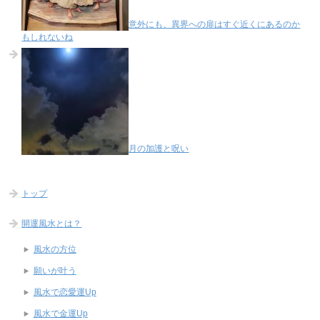
意外にも、異界への扉はすぐ近くにあるのか
もしれないね
月の加護と呪い
トップ
開運風水とは？
風水の方位
願いが叶う
風水で恋愛運Up
風水で金運Up