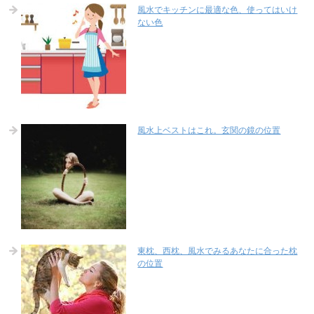
風水でキッチンに最適な色、使ってはいけ
ない色
風水上ベストはこれ。玄関の鏡の位置
東枕、西枕、風水でみるあなたに合った枕
の位置