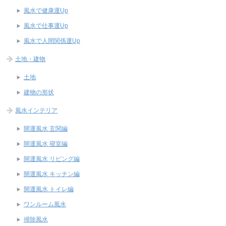
風水で健康運Up
風水で仕事運Up
風水で人間関係運Up
土地・建物
土地
建物の形状
風水インテリア
開運風水 玄関編
開運風水 寝室編
開運風水 リビング編
開運風水 キッチン編
開運風水 トイレ編
ワンルーム風水
掃除風水