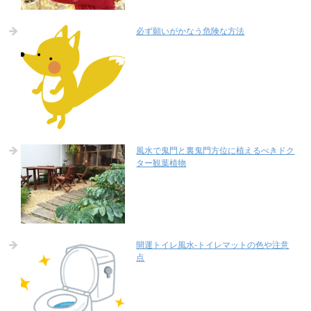
必ず願いがかなう危険な方法
風水で鬼門と裏鬼門方位に植えるべきドク
ター観葉植物
開運トイレ風水-トイレマットの色や注意
点