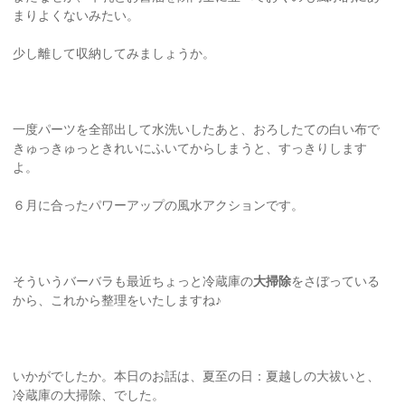
まりよくないみたい。
少し離して収納してみましょうか。
一度パーツを全部出して水洗いしたあと、おろしたての白い布で
きゅっきゅっときれいにふいてからしまうと、すっきりします
よ。
６月に合ったパワーアップの風水アクションです。
そういうバーバラも最近ちょっと冷蔵庫の
大掃除
をさぼっている
から、これから整理をいたしますね♪
いかがでしたか。本日のお話は、夏至の日：夏越しの大祓いと、
冷蔵庫の大掃除、でした。