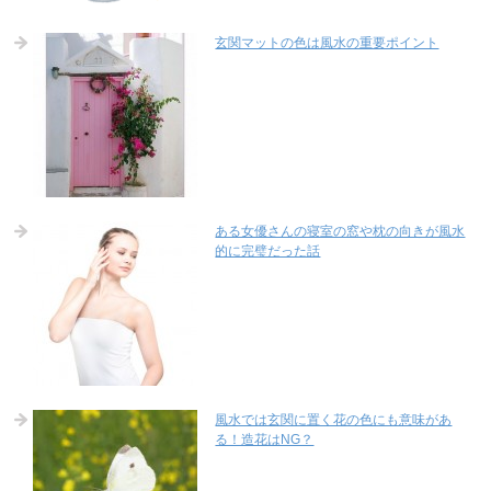
玄関マットの色は風水の重要ポイント
ある女優さんの寝室の窓や枕の向きが風水
的に完璧だった話
風水では玄関に置く花の色にも意味があ
る！造花はNG？