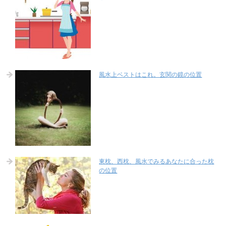
風水上ベストはこれ。玄関の鏡の位置
東枕、西枕、風水でみるあなたに合った枕
の位置