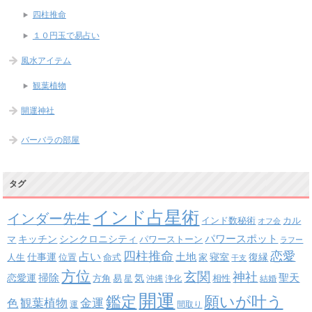
四柱推命
１０円玉で易占い
風水アイテム
観葉植物
開運神社
バーバラの部屋
タグ
インド占星術
インダー先生
インド数秘術
カル
オフ会
パワースポット
キッチン
シンクロニシティ
パワーストーン
マ
ラフー
四柱推命
恋愛
占い
土地
復縁
仕事運
寝室
人生
位置
命式
家
干支
方位
玄関
神社
掃除
恋愛運
聖天
易
気
方角
星
沖縄
浄化
相性
結婚
開運
鑑定
願いが叶う
観葉植物
金運
色
運
間取り