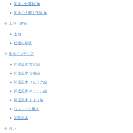
風水で仕事運Up
風水で人間関係運Up
土地・建物
土地
建物の形状
風水インテリア
開運風水 玄関編
開運風水 寝室編
開運風水 リビング編
開運風水 キッチン編
開運風水 トイレ編
ワンルーム風水
掃除風水
占い