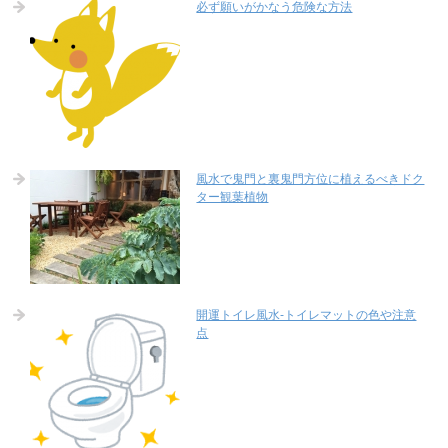
必ず願いがかなう危険な方法
風水で鬼門と裏鬼門方位に植えるべきドク
ター観葉植物
開運トイレ風水-トイレマットの色や注意
点