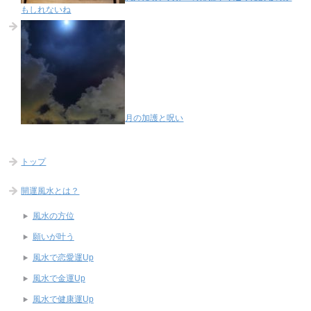
もしれないね
月の加護と呪い
トップ
開運風水とは？
風水の方位
願いが叶う
風水で恋愛運Up
風水で金運Up
風水で健康運Up