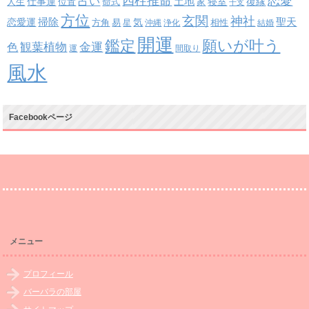
四柱推命
恋愛
占い
土地
復縁
仕事運
寝室
人生
位置
命式
家
干支
方位
玄関
神社
掃除
恋愛運
聖天
易
気
方角
星
沖縄
浄化
相性
結婚
開運
鑑定
願いが叶う
観葉植物
金運
色
運
間取り
風水
Facebookページ
メニュー
プロフィール
バーバラの部屋