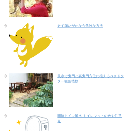
必ず願いがかなう危険な方法
風水で鬼門と裏鬼門方位に植えるべきドク
ター観葉植物
開運トイレ風水-トイレマットの色や注意
点