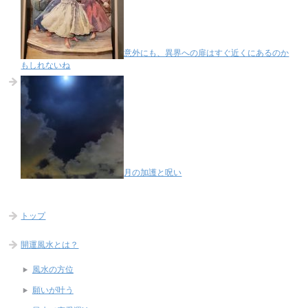
意外にも、異界への扉はすぐ近くにあるのか
もしれないね
月の加護と呪い
トップ
開運風水とは？
風水の方位
願いが叶う