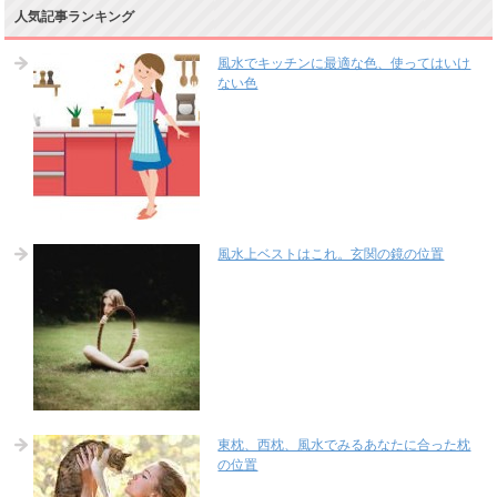
人気記事ランキング
風水でキッチンに最適な色、使ってはいけ
ない色
風水上ベストはこれ。玄関の鏡の位置
東枕、西枕、風水でみるあなたに合った枕
の位置