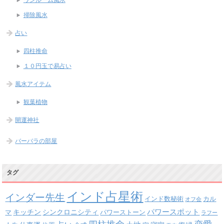
掃除風水
占い
四柱推命
１０円玉で易占い
風水アイテム
観葉植物
開運神社
バーバラの部屋
タグ
インド占星術
インダー先生
インド数秘術
カル
オフ会
パワースポット
キッチン
シンクロニシティ
パワーストーン
マ
ラフー