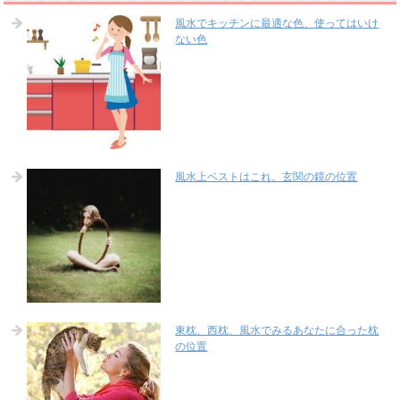
風水でキッチンに最適な色、使ってはいけ
ない色
風水上ベストはこれ。玄関の鏡の位置
東枕、西枕、風水でみるあなたに合った枕
の位置