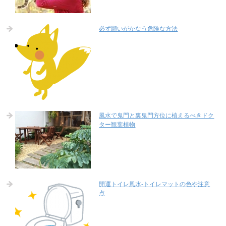
必ず願いがかなう危険な方法
風水で鬼門と裏鬼門方位に植えるべきドク
ター観葉植物
開運トイレ風水-トイレマットの色や注意
点