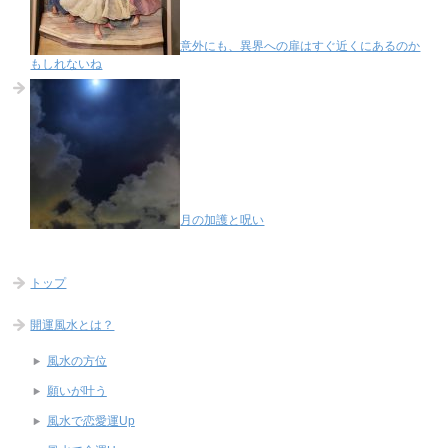
意外にも、異界への扉はすぐ近くにあるのか
もしれないね
月の加護と呪い
トップ
開運風水とは？
風水の方位
願いが叶う
風水で恋愛運Up