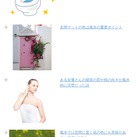
玄関マットの色は風水の重要ポイント
ある女優さんの寝室の窓や枕の向きが風水
的に完璧だった話
風水では玄関に置く花の色にも意味があ