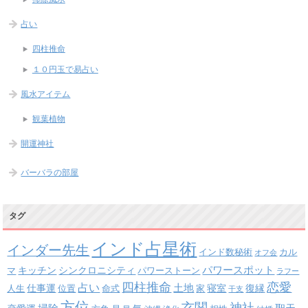
占い
四柱推命
１０円玉で易占い
風水アイテム
観葉植物
開運神社
バーバラの部屋
タグ
インド占星術
インダー先生
インド数秘術
カル
オフ会
パワースポット
キッチン
シンクロニシティ
パワーストーン
マ
ラフー
四柱推命
恋愛
占い
土地
復縁
仕事運
寝室
人生
位置
命式
家
干支
方位
玄関
神社