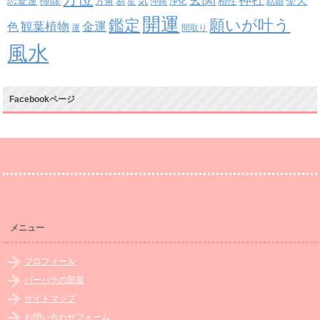
掃除
恋愛運
聖天
易
気
方角
星
沖縄
浄化
相性
結婚
開運
鑑定
願いが叶う
観葉植物
金運
色
運
間取り
風水
Facebookページ
メニュー
プロフィール
バーバラの部屋
サイトマップ
お問い合わせフォーム