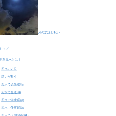
月の加護と呪い
トップ
開運風水とは？
風水の方位
願いが叶う
風水で恋愛運Up
風水で金運Up
風水で健康運Up
風水で仕事運Up
風水で人間関係運Up