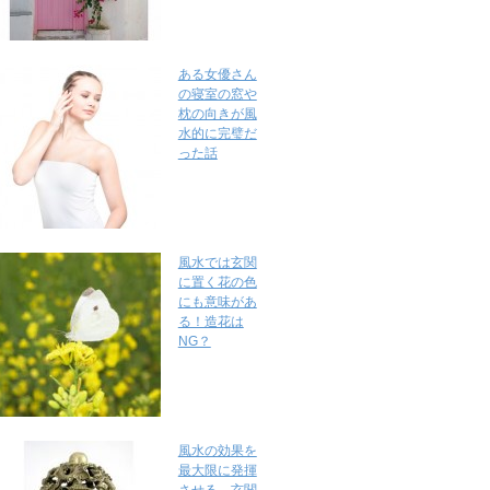
ある女優さん
の寝室の窓や
枕の向きが風
水的に完璧だ
った話
風水では玄関
に置く花の色
にも意味があ
る！造花は
NG？
風水の効果を
最大限に発揮