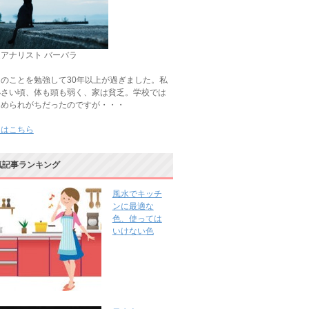
アナリスト バーバラ
のことを勉強して30年以上が過ぎました。私
小さい頃、体も頭も弱く、家は貧乏。学校では
じめられがちだったのですが・・・
きはこちら
気記事ランキング
風水でキッチ
ンに最適な
色、使っては
いけない色