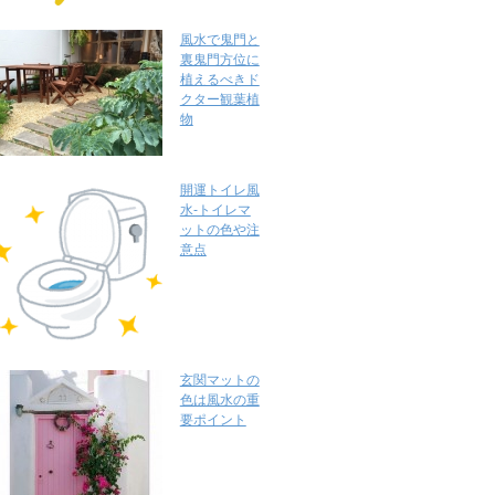
風水で鬼門と
裏鬼門方位に
植えるべきド
クター観葉植
物
開運トイレ風
水-トイレマ
ットの色や注
意点
玄関マットの
色は風水の重
要ポイント