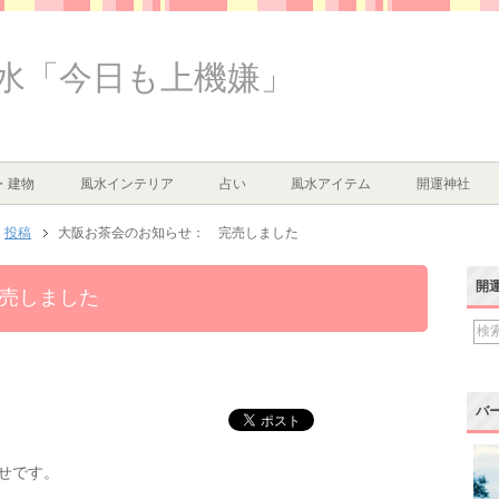
水「今日も上機嫌」
た
・建物
風水インテリア
占い
風水アイテム
開運神社
投稿
大阪お茶会のお知らせ： 完売しました
開
売しました
バ
せです。