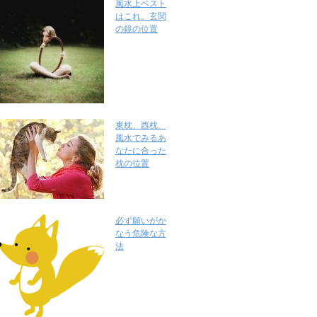
風水上ベスト
はこれ。玄関
の鏡の位置
東枕、西枕、
風水でみるあ
なたに合った
枕の位置
必ず願いがか
なう危険な方
法