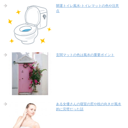
開運トイレ風水-トイレマットの色や注意
点
玄関マットの色は風水の重要ポイント
ある女優さんの寝室の窓や枕の向きが風水
的に完璧だった話