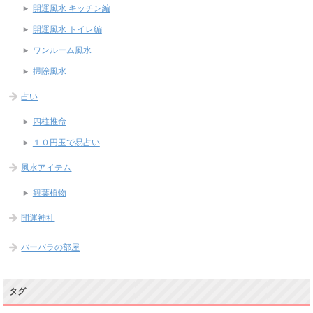
開運風水 キッチン編
開運風水 トイレ編
ワンルーム風水
掃除風水
占い
四柱推命
１０円玉で易占い
風水アイテム
観葉植物
開運神社
バーバラの部屋
タグ