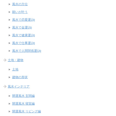
風水の方位
願いが叶う
風水で恋愛運Up
風水で金運Up
風水で健康運Up
風水で仕事運Up
風水で人間関係運Up
土地・建物
土地
建物の形状
風水インテリア
開運風水 玄関編
開運風水 寝室編
開運風水 リビング編