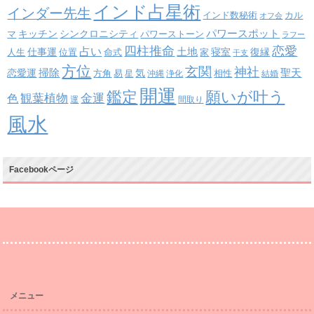
インド占星術
インダー先生
インド数秘術
カル
オフ会
パワースポット
キッチン
シンクロニシティ
パワーストーン
マ
ラフー
四柱推命
恋愛
占い
土地
復縁
仕事運
寝室
人生
位置
命式
家
干支
方位
玄関
神社
掃除
恋愛運
聖天
易
気
方角
星
沖縄
浄化
相性
結婚
開運
鑑定
願いが叶う
観葉植物
金運
色
運
間取り
風水
Facebookページ
メニュー