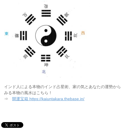
インド人による本物のインド占星術、家の気とあなたの運勢から
みる本物の風水はこちら！
⇒
開運宝箱 https://kaiuntakara.thebase.in/