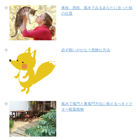
東枕、西枕、風水でみるあなたに合った枕
の位置
必ず願いがかなう危険な方法
風水で鬼門と裏鬼門方位に植えるべきドク
ター観葉植物