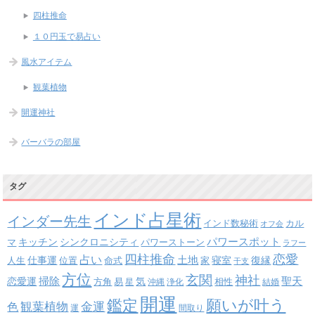
四柱推命
１０円玉で易占い
風水アイテム
観葉植物
開運神社
バーバラの部屋
タグ
インド占星術
インダー先生
インド数秘術
カル
オフ会
パワースポット
キッチン
シンクロニシティ
パワーストーン
マ
ラフー
四柱推命
恋愛
占い
土地
復縁
仕事運
寝室
人生
位置
命式
家
干支
方位
玄関
神社
掃除
恋愛運
聖天
易
気
方角
星
沖縄
浄化
相性
結婚
開運
鑑定
願いが叶う
観葉植物
金運
色
運
間取り