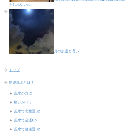
もしれないね
月の加護と呪い
トップ
開運風水とは？
風水の方位
願いが叶う
風水で恋愛運Up
風水で金運Up
風水で健康運Up