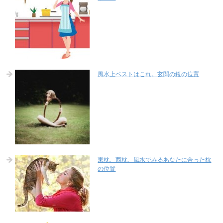
風水上ベストはこれ。玄関の鏡の位置
東枕、西枕、風水でみるあなたに合った枕
の位置