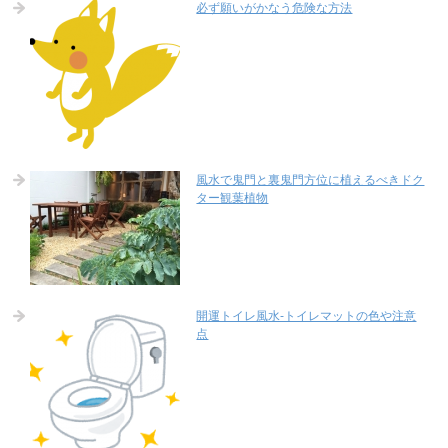
必ず願いがかなう危険な方法
風水で鬼門と裏鬼門方位に植えるべきドク
ター観葉植物
開運トイレ風水-トイレマットの色や注意
点