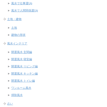
風水で仕事運Up
風水で人間関係運Up
土地・建物
土地
建物の形状
風水インテリア
開運風水 玄関編
開運風水 寝室編
開運風水 リビング編
開運風水 キッチン編
開運風水 トイレ編
ワンルーム風水
掃除風水
占い