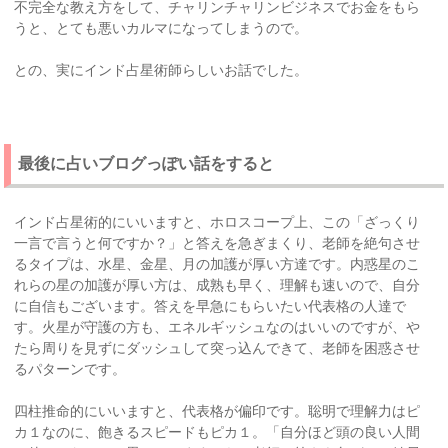
不完全な教え方をして、チャリンチャリンビジネスでお金をもら
うと、とても悪いカルマになってしまうので。
との、実にインド占星術師らしいお話でした。
最後に占いブログっぽい話をすると
インド占星術的にいいますと、ホロスコープ上、この「ざっくり
一言で言うと何ですか？」と答えを急ぎまくり、老師を絶句させ
るタイプは、水星、金星、月の加護が厚い方達です。内惑星のこ
れらの星の加護が厚い方は、成熟も早く、理解も速いので、自分
に自信もございます。答えを早急にもらいたい代表格の人達で
す。火星が守護の方も、エネルギッシュなのはいいのですが、や
たら周りを見ずにダッシュして突っ込んできて、老師を困惑させ
るパターンです。
四柱推命的にいいますと、代表格が偏印です。聡明で理解力はピ
カ１なのに、飽きるスピードもピカ１。「自分ほど頭の良い人間