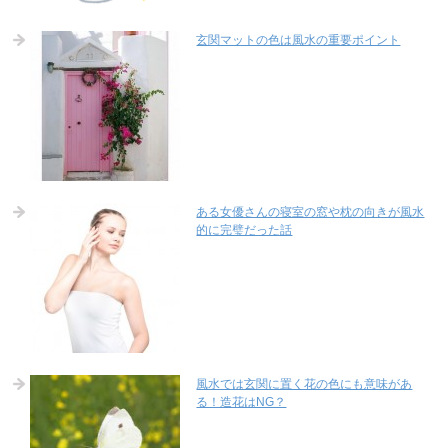
玄関マットの色は風水の重要ポイント
ある女優さんの寝室の窓や枕の向きが風水
的に完璧だった話
風水では玄関に置く花の色にも意味があ
る！造花はNG？