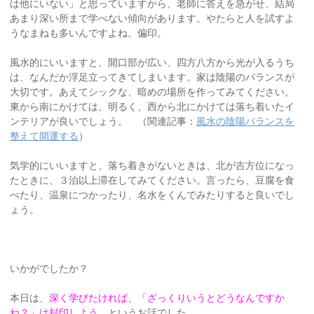
は他にいない」と思っていますから、老師に答えを急がせ、結局
あまり深い所まで学べない傾向があります。やたらと人を試すよ
うなまねも多いんですよね。偏印。
風水的にいいますと、開口部が広い、四方八方から光が入るうち
は、なんだか浮足立ってきてしまいます。家は陰陽のバランスが
大切です。あえてシックな、暗めの場所を作ってみてください。
東から南にかけては、明るく、西から北にかけては落ち着いたイ
ンテリアが良いでしょう。 （関連記事：
風水の陰陽バランスを
整えて開運する
）
気学的にいいますと、落ち着きがないときは、北が吉方位になっ
たときに、３泊以上滞在してみてください。言ったら、豆腐を食
べたり、温泉につかったり、名水をくんでみたりすると良いでし
ょう。
いかがでしたか？
本日は、
深く学びたければ、「ざっくりいうとどうなんですか
ね？」は封印しよう
、というお話でした。