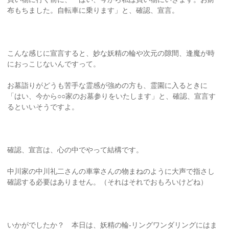
布もちました。自転車に乗ります」と、確認、宣言。
こんな感じに宣言すると、妙な妖精の輪や次元の隙間、逢魔が時
におっこじないんですって。
お墓詣りがどうも苦手な霊感が強めの方も、霊園に入るときに
「はい、今から○○家のお墓参りをいたします」と、確認、宣言す
るといいそうですよ。
確認、宣言は、心の中でやって結構です。
中川家の中川礼二さんの車掌さんの物まねのように大声で指さし
確認する必要はありません。（それはそれでおもろいけどね）
いかがでしたか？ 本日は、妖精の輪-リングワンダリングにはま