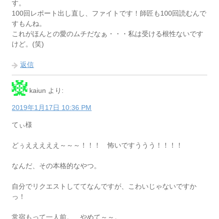
す。
100回レポート出し直し、ファイトです！師匠も100回読むんで
すもんね。
これがほんとの愛のムチだなぁ・・・私は受ける根性ないです
けど。(笑)
返信
kaiun
より:
2019年1月17日 10:36 PM
てぃ様
どぅえええええ～～～！！！ 怖いですううう！！！！
なんだ、その本格的なやつ。
自分でリクエストしててなんですが、こわいじゃないですか
っ！
常宿もって一人前。 やめて～～。