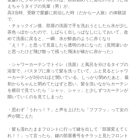
えちゃうタイプの先輩（男）が、
高3当時、受験で愛媛に前泊した時（だから一人旅）の体験談
で、
・チェックイン後、部屋の洗面で手を洗おうとしたら水が少し
茶色っぽかったので、しばらく出しっぱなしにしておいて、改
めて洗面に戻ると、一瞬、水が鮮血のように赤くなり
「え！？」と思って見直したら透明の水になった（見間違いか
と思ったけど飛び散って残った飛沫が確かに赤かった）
・シャワーカーテンでトイレ（洗面）と風呂を分けるタイプの
浴室で、バスタブに座って髪を洗っていて、ふと見るとシャワ
ーカーテンが3分の1ほど開いている。しっかり閉めたあと、最
初からちゃんと閉めてたはずと思い、髪を洗いながらカーテン
を横目で見ていたら「シャッ、シャッ」と少しずつカーテンが
開いていくのを見てしまった
・思わず「うわっ！？」と声を上げたら「フフフッ」って女の
声が聞こえた
・髪も濡れたままフロントに行って鍵を出して「部屋変えてく
れ！！」って言ったら、鍵の部屋番号をチラッと見たフロント