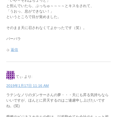
「いや～それはちょっと」
と拒んでいたら、ぶっちゅ～～～～とキスをされて、
「うおっ、息ができない！」
というところで目が覚めました。
そのまま天に召されなくてよかったです（笑）。
バーバラ
返信
てぃ
より:
2019年1月17日 11:16 AM
ラテンなノリのダンサーさんの夢・・・天にも昇る気持ちなら
いいですが、ほんとに昇天するのはご連慮申し上げたいです
ね。(笑)
愛媛のビジネスホテルの件は、以前勤めてた会社のちょっと視