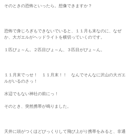
そのときの恐怖といったら。想像できますか？
恐怖で身じろぎもできないでいると、１１月も末なのに、なぜ
か、大ガエルがヘッドライトを横切っていくのです。
１匹ぴょ～ん。２匹目ぴょ～ん、３匹目がぴょ～ん。
１１月末でっせ！ １１月末！！ なんでそんなに沢山の大ガエ
ルがいるのさっ！
水辺でもない神社の前にっ！
そのとき、突然携帯が鳴りました。
天井に頭がつくほどびっくりして飛び上がり携帯をみると、非通