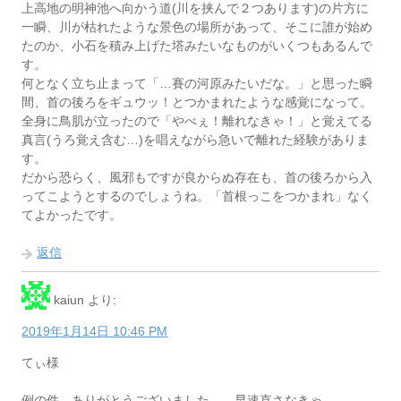
上高地の明神池へ向かう道(川を挟んで２つあります)の片方に
一瞬、川が枯れたような景色の場所があって、そこに誰が始め
たのか、小石を積み上げた塔みたいなものがいくつもあるんで
す。
何となく立ち止まって「…賽の河原みたいだな。」と思った瞬
間、首の後ろをギュウッ！とつかまれたような感覚になって。
全身に鳥肌が立ったので「やべぇ！離れなきゃ！」と覚えてる
真言(うろ覚え含む…)を唱えながら急いで離れた経験がありま
す。
だから恐らく、風邪もですが良からぬ存在も、首の後ろから入
ってこようとするのでしょうね。「首根っこをつかまれ」なく
てよかったです。
返信
kaiun
より:
2019年1月14日 10:46 PM
てぃ様
例の件、ありがとうございました。 早速直さなきゃ。