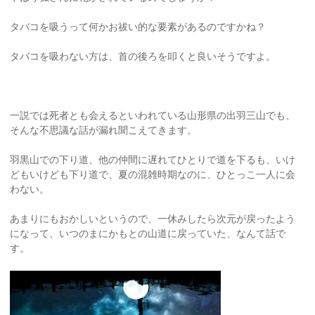
タバコを吸うって何かお祓い的な要素があるのですかね？
タバコを吸わない方は、首の後ろを叩くと良いそうですよ。
一説では死者とも会えるといわれている山形県の出羽三山でも、
そんな不思議な話が漏れ聞こえてきます。
羽黒山での下り道、他の仲間に遅れてひとりで道を下るも、いけ
どもいけども下り道で、夏の混雑時期なのに、ひとっこ一人に会
わない。
あまりにもおかしいというので、一休みしたら次元が戻ったよう
になって、いつのまにかもとの山道に戻っていた、なんて話で
す。