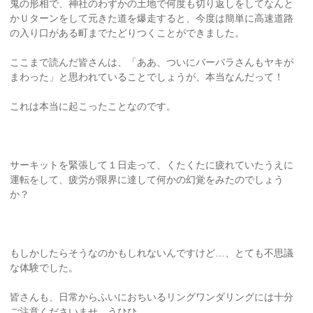
鬼の形相で、神社のわずかの土地で何度も切り返しをしてなんと
かＵターンをして元きた道を爆走すると、今度は簡単に高速道路
の入り口がある町までたどりつくことができました。
ここまで読んだ皆さんは、「ああ、ついにバーバラさんもヤキが
まわった」と思われていることでしょうが、本当なんだって！
これは本当に起こったことなのです。
サーキットを緊張して１日走って、くたくたに疲れていたうえに
運転をして、疲労が限界に達して何かの幻覚をみたのでしょう
か？
もしかしたらそうなのかもしれないんですけど…、とても不思議
な体験でした。
皆さんも、日常からふいにおちいるリングワンダリングには十分
ご注意くださいませ。うひひ。