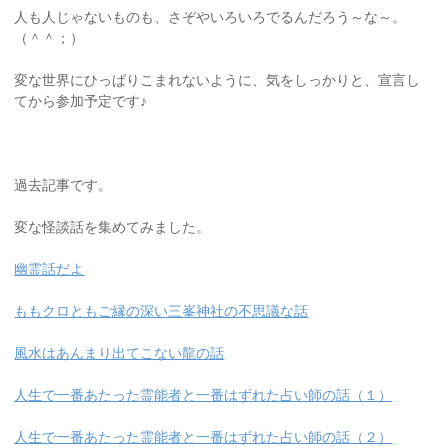
人も人じゃないものも、さぞやいろいろでるんだろう～な～。
（＾＾；）
変な世界にひっぱりこまれないように、気をしっかりと、宣言し
てから参加予定です♪
過去記事です。
変な怪談話を集めてみました。
幽霊話だよ
ももクロともご縁の深い三峯神社の不思議な話
風水はあんまり出てこない龍の話
人生で一番あたった霊能者と一番はずれた占い師の話（１）
人生で一番あたった霊能者と一番はずれた占い師の話（２）