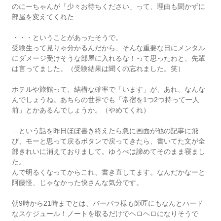
のにーちゃんが「少々お待ちください」って、理由も聞かずに
部屋を変えてくれた
・・・ということがあったそうで。
受験生って見りゃ分かるんだから、そんな重要な日にメンタル
にダメージ受けそうな部屋に入れるな！って思ったわと、先輩
は言ってました。（受験結果は聞くの忘れました。笑）
ホテルや旅館って、結構な確率で「います」が、あれ、なんな
んでしょうね。あちらの世界でも「常宿を1つ2つ持って一人
前」とかあるんでしょうか。（やめてくれ）
…という話を昨日ほぼ書き終えたら急に画面が他の記事に飛
び、モーと思って戻るボタンで戻ってきたら、書いてた文が全
部きれいに消えておりまして。ゆうべは諦めてそのまま寝まし
た。
んで明るくなってからこれ、書き直してます。なんだかなーと
阿藤怪、じゃなかった快さんな気分です。
朝9時から21時までとは、バーバラ様も師匠にもなんとハード
なスケジュール！ノートを取るだけでヘロヘロになりそうで