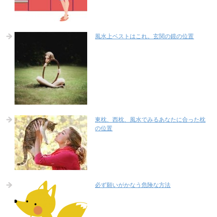
風水上ベストはこれ。玄関の鏡の位置
東枕、西枕、風水でみるあなたに合った枕
の位置
必ず願いがかなう危険な方法