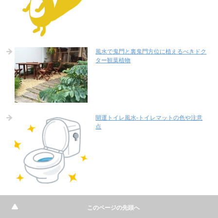
風水で鬼門と裏鬼門方位に植えるべきドク
ター観葉植物
開運トイレ風水-トイレマットの色や注意
点
玄関マットの色は風水の重要ポイント
このページの先頭へ