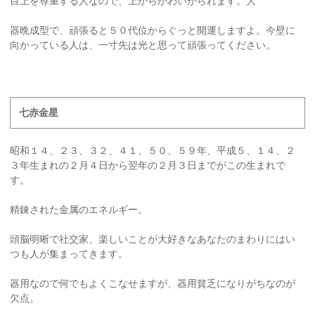
目上を尊重する人なので、上からかわいがられます。大
器晩成型で、頑張ると５０代位からぐっと開運しますよ。今壁に
向かっている人は、一寸先は光と思って頑張ってください。
七赤金星
昭和１４、２３、３２、４１、５０、５９年、平成５、１４、２
３年生まれの２月４日から翌年の２月３日までがこの生まれで
す。
精錬された金属のエネルギー。
頭脳明晰で社交家、楽しいことが大好きなあなたのまわりにはい
つも人が集まってきます。
器用なので何でもよくこなせますが、器用貧乏になりがちなのが
欠点。