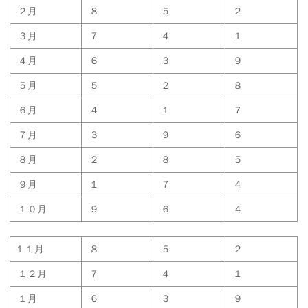
２月
８
５
２
３月
７
４
１
４月
６
３
９
５月
５
２
８
６月
４
１
７
７月
３
９
６
８月
２
８
５
９月
１
７
４
１０月
９
６
４
１１月
８
５
２
１２月
７
４
１
１月
６
３
９