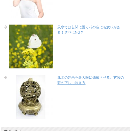
風水では玄関に置く花の色にも意味があ
る！造花はNG？
風水の効果を最大限に発揮させる、玄関の
龍の正しい置き方