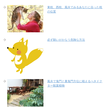
東枕、西枕、風水でみるあなたに合った枕
の位置
必ず願いがかなう危険な方法
風水で鬼門と裏鬼門方位に植えるべきドク
ター観葉植物