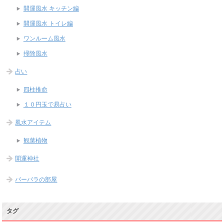
開運風水 キッチン編
開運風水 トイレ編
ワンルーム風水
掃除風水
占い
四柱推命
１０円玉で易占い
風水アイテム
観葉植物
開運神社
バーバラの部屋
タグ