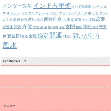
インド占星術
インダー先生
インド数秘術
カル
オフ会
パワースポット
キッチン
シンクロニシティ
パワーストーン
マ
ラフー
四柱推命
恋愛
占い
土地
復縁
仕事運
寝室
人生
位置
命式
家
干支
方位
玄関
神社
掃除
恋愛運
聖天
易
気
方角
星
沖縄
浄化
相性
結婚
開運
鑑定
願いが叶う
観葉植物
金運
色
運
間取り
風水
Facebookページ
メニュー