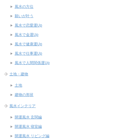
風水の方位
願いが叶う
風水で恋愛運Up
風水で金運Up
風水で健康運Up
風水で仕事運Up
風水で人間関係運Up
土地・建物
土地
建物の形状
風水インテリア
開運風水 玄関編
開運風水 寝室編
開運風水 リビング編