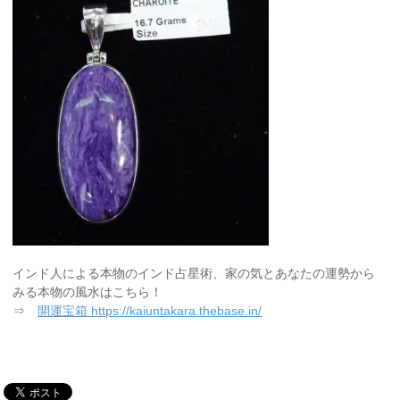
インド人による本物のインド占星術、家の気とあなたの運勢から
みる本物の風水はこちら！
⇒
開運宝箱 https://kaiuntakara.thebase.in/