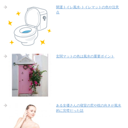
開運トイレ風水-トイレマットの色や注意
点
玄関マットの色は風水の重要ポイント
ある女優さんの寝室の窓や枕の向きが風水
的に完璧だった話